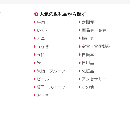
す
人気の返礼品から探す
牛肉
定期便
いくら
商品券・金券
カニ
旅行券
うなぎ
家電・電化製品
うに
自転車
米
日用品
果物・フルーツ
化粧品
ビール
アクセサリー
菓子・スイーツ
その他
おせち