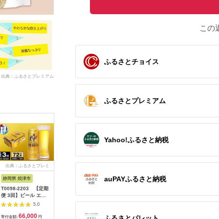
この
ふるさとチョイス
出典：ふるさとプレミアム
ふるさとプレミアム
Yahoo!ふるさと納税
出典：ふるさとプレミ
出典：JRE MALLふる
出典：ふるさとプレミ
出典：ふ
アム
さと納税
アム
auPAYふるさと納税
静岡県 焼津市
佐賀県 伊万里市
茨城県 土浦市
愛知県 碧
T0098-2203 【定期
【全8回定期便】佐賀
【5ヶ月定期便】から
【予約受
便 3回】ビール エビ
牛モモしゃぶしゃぶ
だすこやか茶W
レビ『ど
ス サッポロ 500ml
総計8kg 999-J411
1050ml×60本(5ケー
と？』で
5.0
5.0
5.0
ス) 【トクホ：特定保
た！＞訳あ
66,000
432,000
61,500
1
健用食品】※離島への
便 にんじ
ふるさとパレット
寄付金額:
円
寄付金額:
円
寄付金額:
円
寄付金額: