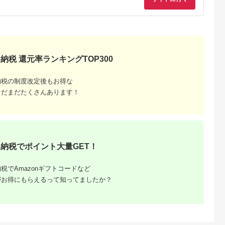
ンナキャロ
お祝】(H053325)
リスタズブラック）
3ヵ月 3回コース
じん 人参 ニ
【ホット＆コールド兼
菜 やさい 国
用】390ml×24缶 [ふ
 健康 食品ロ
るさと納税 缶コーヒ
い 先行予約
ー コーヒー 珈琲 ボト
高評価 高リピ
ルコーヒー ブラック
105-207
コーヒー タリーズ 伊
藤園コーヒー タリー
納税 還元率ランキングTOP300
ズコーヒーまとめ買
い]|10_itn-132402
納税の制度改定後もお得な
まだまだたくさんあります！
介類」返
キング！
せ、定期
納税でポイント大量GET！
税でAmazonギフトコードなど
がお得にもらえるって知ってましたか？