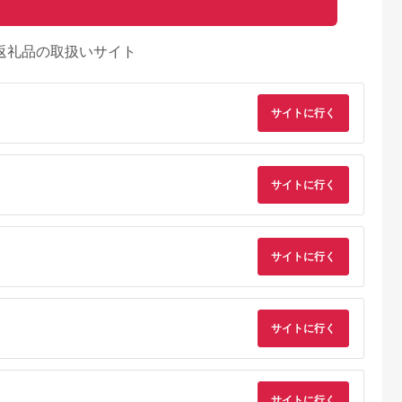
返礼品の取扱いサイト
サイトに行く
サイトに行く
サイトに行く
るさとプレミ
出典：ふるさとプレミ
出典：ふるさとプレミ
出典：ふるさとプレ
アム
アム
アム
ア
サイトに行く
南市
佐賀県 神埼市
群馬県 明和町
栃木県 那須塩原市
付】＜フジテ
【定期便4回】プレミ
《定期便2ヶ月》ＴＵ
ns001-005 【定期
っちのふるさ
アム米粉ロールケーキ
ＬＬＹ’ＳＣＯＦＦＥ
便3ヵ月】カゴメ ト
紹介されまし
8種セット 【グルテン
Ｅ（タリーズコーヒ
マトジュース食塩無
5.0
5.0
5.0
5.0
り 2回定期
フリー 保存料不使用
ー）ＢＡＲＩＳＴ
加 720ml PET×15
4,000
40,000
34,000
48,000
ん 1月2月お
贈り物 お歳暮 お中元
Ａ’ＳＢＬＡＣＫ（バ
本 1ケース 毎月届く
サイトに行く
円
寄付金額:
円
寄付金額:
円
寄付金額:
円