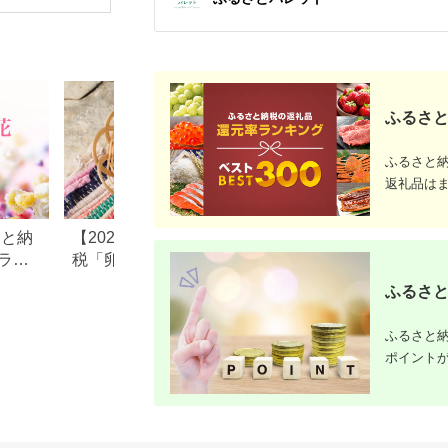
配送不可
届け マド
ット にん
ンジン 野
産 碧南市
ス削減 甘
旬 特産 
ート 人気 H
ふるさと
ふるさと
返礼品は
さと納
【2026年最新】ふるさと納
ふるさと納税「魚
ラン
税「卵」返礼品の還元率・
礼品の還元率ラン
・定
人気ランキング！おすすめ
切り身や詰め合わ
ふるさと
高級卵や定期便も
便も
ふるさと納
ポイント