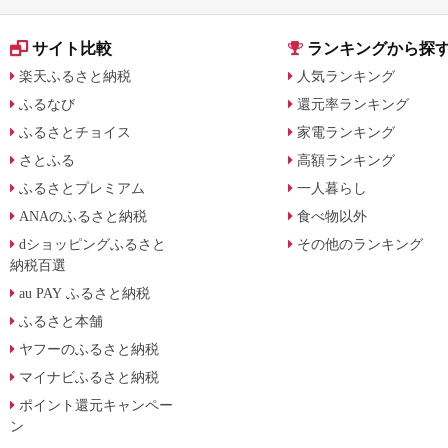
サイト比較
ランキングから探
楽天ふるさと納税
人気ランキング
ふるなび
還元率ランキング
ふるさとチョイス
家電ランキング
さとふる
高額ランキング
ふるさとプレミアム
一人暮らし
ANAのふるさと納税
食べ物以外
dショッピングふるさと
その他のランキング
納税百選
au PAY ふるさと納税
ふるさと本舗
ヤフーのふるさと納税
マイナビふるさと納税
ポイント還元キャンペー
ン