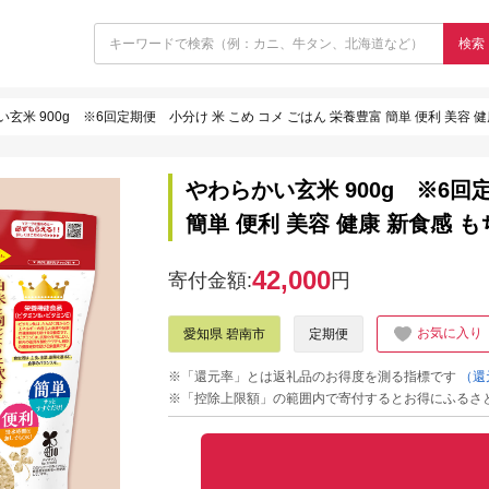
検索
玄米 900g ※6回定期便 小分け 米 こめ コメ ごはん 栄養豊富 簡単 便利 美容 健
やわらかい玄米 900g ※6回
簡単 便利 美容 健康 新食感 も
42,000
寄付金額:
円
お気に入り
愛知県 碧南市
定期便
※「還元率」とは返礼品のお得度を測る指標です
（還
※「控除上限額」の範囲内で寄付するとお得にふるさ