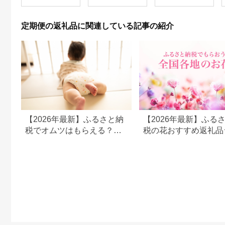
ット】 │水溶性食物繊
ノンカフェイン ペッ
期便 野菜セット やさ
維 酪酸菌 医療 介護
トボトル 国産 まとめ
いセット 春野菜 夏野
シンバイオティクス
買い 伊藤園]|10_itn-
菜 秋野菜 冬野菜 旬新
定期便の返礼品に関連している記事の紹介
プレバイオティクス
270603
鮮 / 南島原市 /長崎県
プロバイオティクス
農産品流通合同会社
発酵性食物繊維 健康
[SCB091]
食品 サプリ 個包装 太
陽化学 三重県 四日市
市 ふるさと納税
【2026年最新】ふるさと納
【2026年最新】ふる
税でオムツはもらえる？還
税の花おすすめ返礼品
元率・量・定期便を徹底比
キング｜花束・鉢植え
較
期便まで人気順に紹介