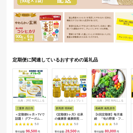
定期便に関連しているおすすめの返礼品
出典：JRE MALLふる
出典：ふるさとプレミ
出典：JRE MALLふる
さと納税
アム
さと納税
三重県 四日市
群馬県 明和町
長崎県 南島原市
＜定期便6ヶ月＞TVで
《定期便3ヶ月》伝承
【6回定期便】毎月連
話題！ グアーガム分
の健康茶 健康焙煎 そ
続 「旬の野菜・フル
解物 サンファイバー
ば茶 伊藤園 ＜2L×6本
ーツ」 詰め合わせ セ
5.0
5.0
5.0
プラス（粉末スティッ
＞【1ケース】 [ふる
ット（13品〜15品）/
96,500
28,500
80,000
ク）6g×30包【2箱セ
さと納税 お茶 そば茶
野菜 定期便 やさい 定
寄付金額:
円
寄付金額:
円
寄付金額:
円