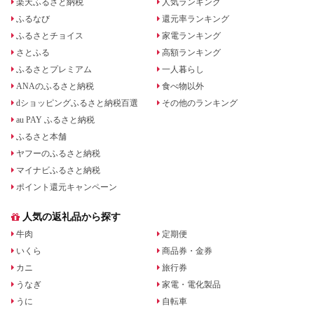
楽天ふるさと納税
人気ランキング
ふるなび
還元率ランキング
ふるさとチョイス
家電ランキング
さとふる
高額ランキング
ふるさとプレミアム
一人暮らし
ANAのふるさと納税
食べ物以外
dショッピングふるさと納税百選
その他のランキング
au PAY ふるさと納税
ふるさと本舗
ヤフーのふるさと納税
マイナビふるさと納税
ポイント還元キャンペーン
人気の返礼品から探す
牛肉
定期便
いくら
商品券・金券
カニ
旅行券
うなぎ
家電・電化製品
うに
自転車