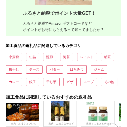
ふるさと納税でポイント大量GET！
ふるさと納税でAmazonギフトコードなど
ポイントがお得にもらえるって知ってましたか？
加工食品の返礼品に関連しているカテゴリ
小麦粉
缶詰
鰹節
海苔
レトルト
納豆
梅干し
チーズ
バター
はちみつ
ジャム
カレー
餃子
干し芋
ピザ
スープ
その他
加工食品に関連しているおすすめの返礼品
出典：ふるさとプレミ
出典：ふるさとチョイ
出典：ふるさとチョイ
出