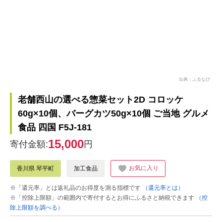
出典：ふるなび
老舗西山の選べる惣菜セット2D コロッケ
60g×10個、バーグカツ50g×10個 ご当地 グルメ
食品 四国 F5J-181
15,000
寄付金額:
円
お気に入り
香川県 琴平町
加工食品
※「還元率」とは返礼品のお得度を測る指標です
（還元率とは）
※「控除上限額」の範囲内で寄付するとお得にふるさと納税できます
（控
除上限額を調べる）