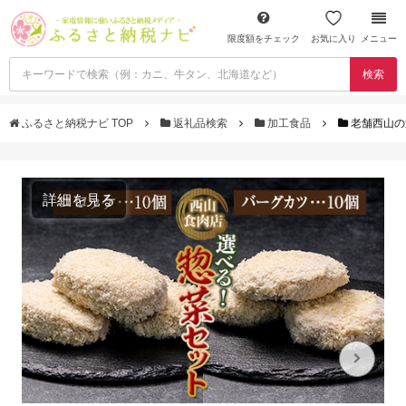
限度額をチェック
お気に入り
メニュー
検索
ふるさと納税ナビ TOP
返礼品検索
加工食品
老舗西山の選
詳細を見る