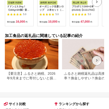
アム
ス
ス
宮城県 利府町
静岡県 南伊豆町
岡山県 津山市
兵
ドドンと3.2kg！
オーガニック生姜シロ
プロポリス300×2本
淡路
《160g×20個》昔懐
ップ ２本セット（プ
(21224)【1111702】
おす
かしいデミグラスソー
レーン） 【 生姜 健
5.0
5.0
5.0
スハンバーグ 肉 洋食
康 ジンジャーシロッ
簡単 大容量 湯煎 湯せ
プ ジンジャー しょう
16,000
10,000
47,000
寄付金額:
円
寄付金額:
円
寄付金額:
円
寄付
ん 個包装 [大容量 ハ
が 生姜シロップ 】
ンバーグ 肉 おかず 惣
<H-1>
菜 個包装 簡単 湯せん
洋食 湯煎 個別包装 小
加工食品の返礼品に関連している記事の紹介
分 お弁当 便利 お試
し]|06_thm-040601
【要注意】ふるさと納税、2026
ふるさと納税返礼品は高換金
年9月末までに寄付しないと損す
率？換金しやすい？換金の可
る可能性大｜10月からの制度変
について
更を解説
サイト比較
ランキングから探す