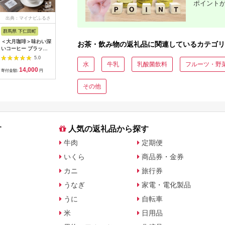
ポイント
出典：マイナビふるさ
出典：ANAのふるさと
出典：楽天ふるさと納
出典：JA
と納税
納税
税
群馬県 下仁田町
福岡県 大牟田市
新潟県 胎内市
新潟県 佐
＜大月珈琲＞味わい深
大鵬薬品 チオビタ・
【ふるさと納税】定期
水 海洋深
お茶・飲み物の返礼品に関連しているカテゴリ
いコーヒー ブラック
ドリンク 50本セッ
便 水 ミネラルウォー
( 24本 × 
セット F21K-645
ト
ター 2L 胎内高原の天
硬水300
5.0
5.0
5.0
然水 6年保存水 2L×6
層水
水
牛乳
乳酸菌飲料
フルーツ・野
14,000
21,000
57,000
1
本入 2箱セット 1梱包
寄付金額:
円
寄付金額:
円
寄付金額:
円
寄付金額:
【3か月連続お届け】
（15-06）
その他
す
人気の返礼品から探す
牛肉
定期便
いくら
商品券・金券
カニ
旅行券
うなぎ
家電・電化製品
うに
自転車
米
日用品