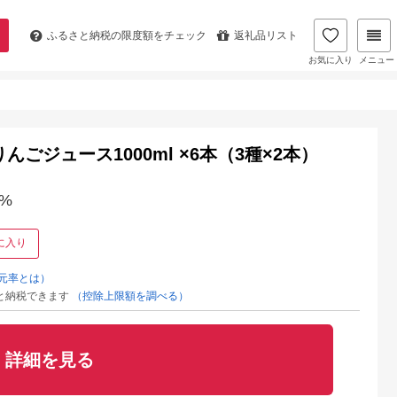
ふるさと納税の
限度額をチェック
返礼品リスト
お気に入り
メニュー
りんごジュース1000ml ×6本（3種×2本）
%
に入り
元率とは）
と納税できます
（控除上限額を調べる）
詳細を見る