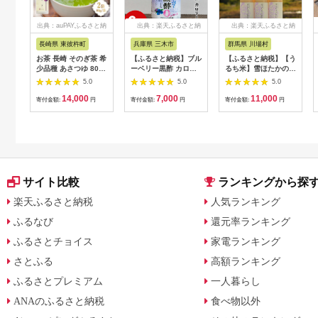
出典：auPAYふるさと納
出典：楽天ふるさと納
出典：楽天ふるさと納
税
税
税
長崎県 東彼杵町
兵庫県 三木市
群馬県 川場村
お茶 長崎 そのぎ茶 希
【ふるさと納税】ブル
【ふるさと納税】【う
少品種 あさつゆ 80g
ーベリー黒酢 カロリ
るち米】雪ほたかの飲
2袋 [茶友 長崎県 東彼
ーゼロ1L 6本
む糀「3本セット」
5.0
5.0
5.0
杵町
【1411579】
14,000
7,000
11,000
hs42bag430000] ち
寄付金額:
円
寄付金額:
円
寄付金額:
円
ゃ 茶 おちゃ お茶
サイト比較
ランキングから探
楽天ふるさと納税
人気ランキング
ふるなび
還元率ランキング
ふるさとチョイス
家電ランキング
さとふる
高額ランキング
ふるさとプレミアム
一人暮らし
ANAのふるさと納税
食べ物以外