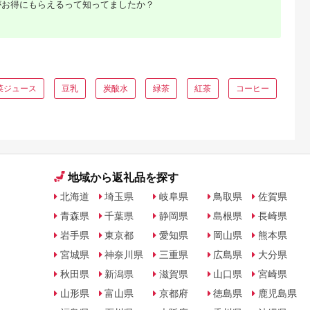
がお得にもらえるって知ってましたか？
Lふるさと納税
出典：楽天ふるさと納
出典：ふるラボ
出典：ふるさとチョ
税
渡市
岐阜県 関市
高知県 香美市
福島県 本宮市
層水 佐渡産
【ふるさと納税】高賀
ジンジャーシロップ
【3か月定期便】【福
各500ml ) 中
の森水 48本（350ml
200ml×3本
島のへそのまち も
 佐渡海洋深
24本入×2ケース） 〜
みや産】ドライゼロ
5.0
5.0
5.0
5.0
モンドセレクション
350ml×24本
菜ジュース
豆乳
炭酸水
緑茶
紅茶
コーヒー
2,000
19,000
12,000
33,000
最高金賞連続受賞！
【07214-0370】
円
寄付金額:
円
寄付金額:
円
寄付金額:
円
ペットボトル 水〜
S14-33 2箱 軟水 350
ミリリットル ミニボ
トル ミニサイズ
地域から返礼品を探す
北海道
埼玉県
岐阜県
鳥取県
佐賀県
青森県
千葉県
静岡県
島根県
長崎県
岩手県
東京都
愛知県
岡山県
熊本県
宮城県
神奈川県
三重県
広島県
大分県
秋田県
新潟県
滋賀県
山口県
宮崎県
山形県
富山県
京都府
徳島県
鹿児島県