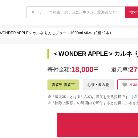
検索
WONDER APPLE＞カルネ りんごジュース1000ml ×6本（3種×2本）
＜WONDER APPLE＞カルネ 
18,000
27
寄付金額:
円
還元率:
お気
青森県 青森市
お茶・飲み物
※「還元率」とは返礼品のお得度を測る指標です
（還
※「控除上限額」の範囲内で寄付するとお得にふるさ