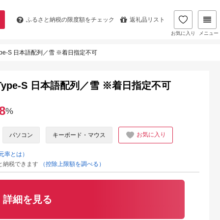
ふるさと納税の
限度額をチェック
返礼品リスト
お気に入り
メニュー
RID Type-S 日本語配列／雪 ※着日指定不可
BRID Type-S 日本語配列／雪 ※着日指定不可
8
%
お気に入り
パソコン
キーボード・マウス
元率とは）
と納税できます
（控除上限額を調べる）
詳細を見る