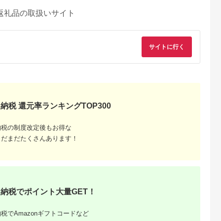
返礼品の取扱いサイト
サイトに行く
納税 還元率ランキングTOP300
納税の制度改定後もお得な
まだまだたくさんあります！
るさとチョイ
出典：楽天ふるさと納
出典：ふるなび
出典：マイナビふる
ス
税
と納
相模原市
神奈川県 相模原市
神奈川県 相模原市
神奈川県 相模原市
fessional
【ふるさと納税】
HHKB キートップセ
東プレ REALFORCE
Type-S 無刻
HHKB Professional
ット（白）英語配列／
R3S 有線 静電容量
納税でポイント大量GET！
英語配列）
HYBRID Type-S 日本
無刻印 PD-
無接点方式キーボー
5.0
5.0
5.0
5.0
語配列／白（無刻印キ
KB400KTWN ｜ PC
（型式：R3SA11）
30,000
139,000
29,000
98,000
ートップセット付）※
パソコン 周辺機器
| PC パソコン 周辺機
円
寄付金額:
円
寄付金額:
円
寄付金額:
円
税でAmazonギフトコードなど
着日指定不可
PFU HHKB ハッピー
器 高級 プロ リアル