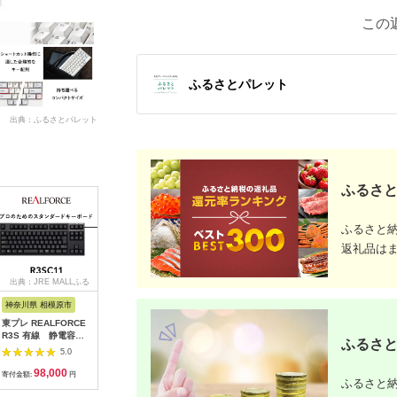
この
ふるさとパレット
出典：ふるさとパレット
ふるさと
ふるさと
返礼品は
出典：JRE MALLふる
出典：楽天ふるさと納
出典：ふるさとチョイ
出典：ふ
さと納税
税
ス
神奈川県 相模原市
神奈川県 相模原市
神奈川県 相模原市
神奈川県 
東プレ REALFORCE
【ふるさと納税】東プ
カラーキートップセッ
HHKB Pro
R3S 有線 静電容量
レ REALFORCE R4
ト（HHKB
HYBRID 
ふるさと
無接点方式キーボード
プロのためのプレミア
Professionalシリー
印／雪（
5.0
5.0
5.0
（型式：R3SC11）
ムキーボード 日本語
ズ専用）
98,000
129,000
13,000
1
配列 テンキーレス
寄付金額:
円
寄付金額:
円
寄付金額:
円
寄付金額:
ふるさと納
45g 白 (型式：