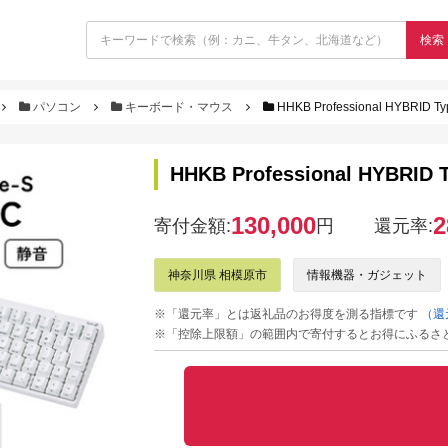
検索
パソコン
キーボード・マウス
HHKB Professional HYB
HHKB Professional HY
130,000
2
寄付金額:
円
還元率:
神奈川県 相模原市
情報機器・ガジェット
※「還元率」とは返礼品のお得度を測る指標です
（還
※「控除上限額」の範囲内で寄付するとお得にふるさ