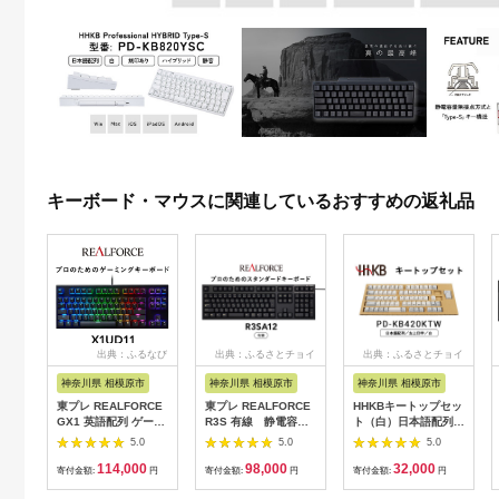
キーボード・マウスに関連しているおすすめの返礼品
出典：ふるなび
出典：ふるさとチョイ
出典：ふるさとチョイ
ス
ス
神奈川県 相模原市
神奈川県 相模原市
神奈川県 相模原市
東プレ REALFORCE
東プレ REALFORCE
HHKBキートップセッ
GX1 英語配列 ゲーミ
R3S 有線 静電容量
ト（白）日本語配列／
ングキーボード静電容
無接点方式キーボード
左上印字
5.0
5.0
5.0
量無接点方式 (型式：
（型式：R3SA12）
114,000
98,000
32,000
X1UD11)｜ PC パソ
◇ ｜ PC パソコン 周
寄付金額:
円
寄付金額:
円
寄付金額:
円
コン ゲーム 周辺機器
辺機器 高級 プロ リア