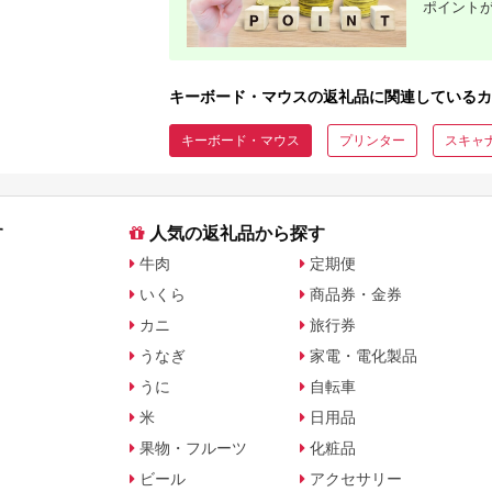
R4HC21)
ポイント
キーボード・マウスの返礼品に関連しているカ
キーボード・マウス
プリンター
スキャ
す
人気の返礼品から探す
牛肉
定期便
いくら
商品券・金券
カニ
旅行券
うなぎ
家電・電化製品
うに
自転車
米
日用品
果物・フルーツ
化粧品
ビール
アクセサリー