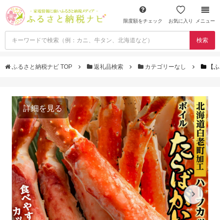
限度額をチェック
お気に入り
メニュー
検索
ふるさと納税ナビ TOP
返礼品検索
カテゴリーなし
【ふ
詳細を見る