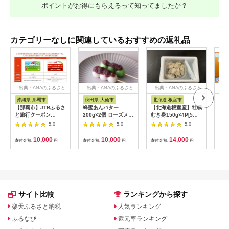
ポイントがお得にもらえるって知ってましたか？
カテゴリーなしに関連しているおすすめの返礼品
出典：ANAのふるさと
出典：ANAのふるさと
出典：ANAのふるさと
出
納税
納税
納税
沖縄県 那覇市
秋田県 大仙市
北海道 根室市
埼
【那覇市】JTBふるさ
蜂蜜あんバター
【北海道根室産】牡蠣
【2
と旅行クーポン
200g×2個 ローズメイ
むき身150g×4P[5月
予約
（3,000円分）有効期
[あんバター はちみ
下旬以降発送] A-
史！
5.0
5.0
5.0
間3年（Eメール発
つ 発酵バター あん
54007
ムの
行）｜旅行 トラベル
こ 水あめ不使用 秋
水・
10,000
10,000
14,000
寄付金額:
円
寄付金額:
円
寄付金額:
円
寄付
予約 国内旅行 JTB 宿
田県 大仙市]
約3
泊 観光 体験 旅行券
03
宿泊券 旅行予約 ホテ
ル 旅館 チケット 子供
子連れ カップル 家族
人気 おすすめ 旅行ク
ーポン 店頭 オンライ
サイト比較
ランキングから探す
ン ネット予約 電話 有
効期間3年
楽天ふるさと納税
人気ランキング
ふるなび
還元率ランキング