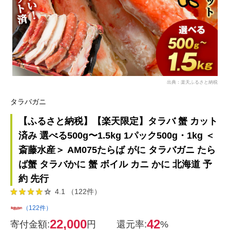
出典：楽天ふるさと納税
タラバガニ
【ふるさと納税】【楽天限定】タラバ 蟹 カット
済み 選べる500g〜1.5kg 1パック500g・1kg ＜
斎藤水産＞ AM075たらば がに タラバガニ たら
ば蟹 タラバかに 蟹 ボイル カニ かに 北海道 予
約 先行
4.1 （122件）
（122件）
22,000
42
寄付金額:
円
還元率:
%