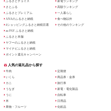
ふるさとチョイス
家電ランキング
さとふる
高額ランキング
ふるさとプレミアム
一人暮らし
ANAのふるさと納税
食べ物以外
dショッピングふるさと納税百選
その他のランキング
au PAY ふるさと納税
ふるさと本舗
ヤフーのふるさと納税
マイナビふるさと納税
ポイント還元キャンペーン
人気の返礼品から探す
牛肉
定期便
いくら
商品券・金券
カニ
旅行券
うなぎ
家電・電化製品
うに
自転車
米
日用品
果物・フルーツ
化粧品