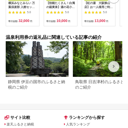
横浜みなとみらい 万
【効能たくさん！白濁
【虹の湯 大阪狭山
[№5
葉倶楽部 入館セット
の硫黄泉】湯の花小屋
店】お一人様用ご利用
泉ふ
（お食事券＋マッサー
を模した貸切湯入浴券
券（5枚） No.125
招待
5.0
5.0
5.0
ジ券付き）｜温泉 夜
（由布・鶴見・高崎）
景 露天風呂 利用券
32,000
10,000
13,000
寄付金額:
円
寄付金額:
円
寄付金額:
円
寄付
AJL0002
温泉利用券の返礼品に関連している記事の紹介
静岡県 伊豆の国市のふるさと納
鳥取県 日吉津村のふるさと
税のご紹介
のご紹介
サイト比較
ランキングから探す
楽天ふるさと納税
人気ランキング