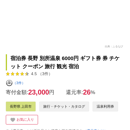
出典：ふるなび
宿泊券 長野 別所温泉 6000円 ギフト券 券 チケ
ット クーポン 旅行 観光 宿泊
4.5 （3件）
（3件）
23,000
26
寄付金額:
円
還元率:
%
長野県 上田市
旅行・チケット・カタログ
温泉利用券
お気に入り