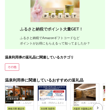
ふるさと納税でポイント大量GET！
ふるさと納税でAmazonギフトコードなど
ポイントがお得にもらえるって知ってましたか？
温泉利用券の返礼品に関連しているカテゴリ
その他
温泉利用券に関連しているおすすめの返礼品
出典：ふるなび
出典：ANAのふるさと
出典：ふるなび
出
納税
神奈川県 横浜市
大分県 別府市
大阪府 大阪狭山市
石