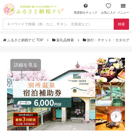
限度額をチェック
お気に入り
メニュー
検索
ふるさと納税ナビ TOP
返礼品検索
旅行・チケット・カタログ
詳細を見る