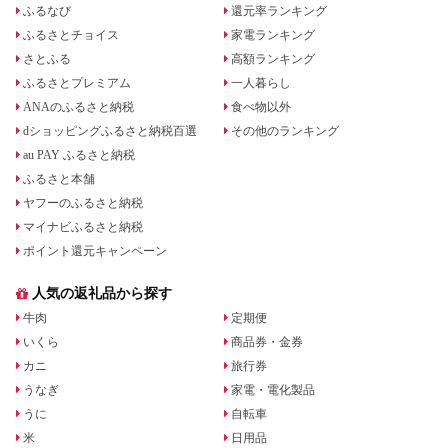
ふるなび
還元率ランキング
ふるさとチョイス
家電ランキング
さとふる
高額ランキング
ふるさとプレミアム
一人暮らし
ANAのふるさと納税
食べ物以外
dショッピングふるさと納税百選
その他のランキング
au PAY ふるさと納税
ふるさと本舗
ヤフーのふるさと納税
マイナビふるさと納税
ポイント還元キャンペーン
人気の返礼品から探す
牛肉
定期便
いくら
商品券・金券
カニ
旅行券
うなぎ
家電・電化製品
うに
自転車
米
日用品