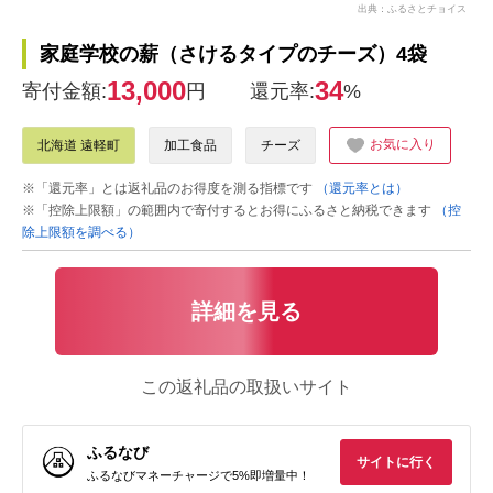
出典：ふるさとチョイス
家庭学校の薪（さけるタイプのチーズ）4袋
13,000
34
寄付金額:
円
還元率:
%
お気に入り
北海道 遠軽町
加工食品
チーズ
※「還元率」とは返礼品のお得度を測る指標です
（還元率とは）
※「控除上限額」の範囲内で寄付するとお得にふるさと納税できます
（控
除上限額を調べる）
詳細を見る
この返礼品の取扱いサイト
ふるなび
サイトに行く
ふるなびマネーチャージで5%即増量中！