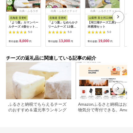
出典：ふるラボ
出典：ふるさとチョイ
出典：ふるさとチョイ
ス
ス
北海道 音更町
北海道 音更町
山梨県 富士河口湖町
岐
「よつ葉」カマンベー
「よつ葉」なめらかク
【河口湖チーズ工房】
がん
ルチーズ 4個セット
リームチーズ 12個セ
本栖湖セット
ズ！
【B109】 チーズ 北
ット【A101】 クリー
（2
5.0
5.0
5.0
海道
ムチーズ 北海道
日ド
【00
8,000
13,000
19,000
寄付金額:
円
寄付金額:
円
寄付金額:
円
寄付
チーズの返礼品に関連している記事の紹介
ふるさと納税でもらえるチーズ
Amazonふるさと納税はお買
のおすすめ＆還元率ランキング
物気分で寄付できる。Amazo
ふるさと納税限定の返礼品も
場