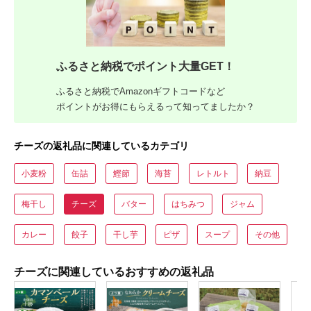
ふるさと納税でポイント大量GET！
ふるさと納税でAmazonギフトコードなど
ポイントがお得にもらえるって知ってましたか？
チーズの返礼品に関連しているカテゴリ
小麦粉
缶詰
鰹節
海苔
レトルト
納豆
梅干し
チーズ
バター
はちみつ
ジャム
カレー
餃子
干し芋
ピザ
スープ
その他
チーズに関連しているおすすめの返礼品