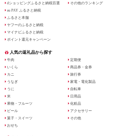
dショッピングふるさと納税百選
その他のランキング
au PAY ふるさと納税
ふるさと本舗
ヤフーのふるさと納税
マイナビふるさと納税
ポイント還元キャンペーン
人気の返礼品から探す
牛肉
定期便
いくら
商品券・金券
カニ
旅行券
うなぎ
家電・電化製品
うに
自転車
米
日用品
果物・フルーツ
化粧品
ビール
アクセサリー
菓子・スイーツ
その他
おせち