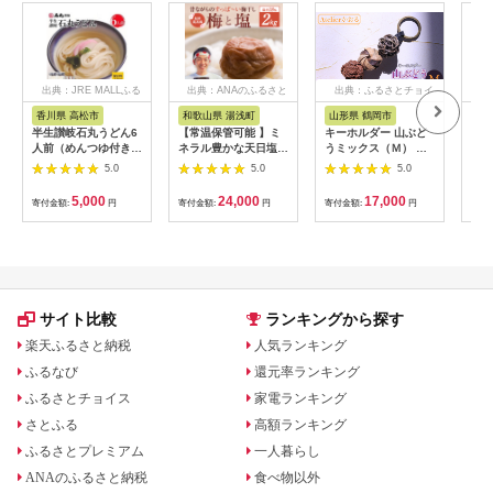
出典：JRE MALLふる
出典：ANAのふるさと
出典：ふるさとチョイ
出
さと納税
納税
ス
香川県 高松市
和歌山県 湯浅町
山形県 鶴岡市
鹿
半生讃岐石丸うどん6
【常温保管可能 】ミ
キーホルダー 山ぶど
【ふ
人前（めんつゆ付き）
ネラル豊かな天日塩だ
うミックス（Ｍ） 山
ひか
麺300g×2袋
けで漬けた無添加梅干
形県鶴岡市 アトリエ
きほ
5.0
5.0
5.0
し2kg 梅ボーイズ｜
かおる | 山葡萄 雑貨
定期
南高梅
キーホルダー ギフト
5k
5,000
24,000
17,000
寄付金額:
円
寄付金額:
円
寄付金額:
円
寄付
B201_EP6024
贈り物 お取り寄せ 返
びく
礼品
産 
飯 
ま町
サイト比較
ランキングから探す
楽天ふるさと納税
人気ランキング
ふるなび
還元率ランキング
ふるさとチョイス
家電ランキング
さとふる
高額ランキング
ふるさとプレミアム
一人暮らし
ANAのふるさと納税
食べ物以外