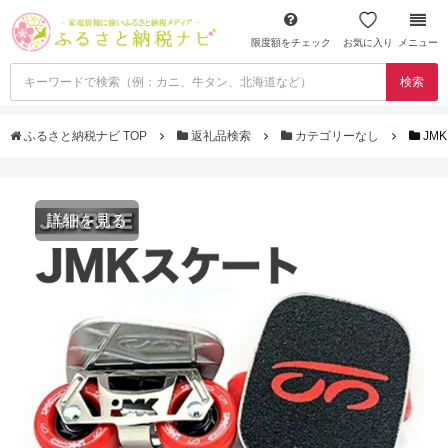
限度額をチェック
お気に入り
メニュー
検索
ふるさと納税ナビ TOP
返礼品検索
カテゴリーなし
JM
詳細を見る