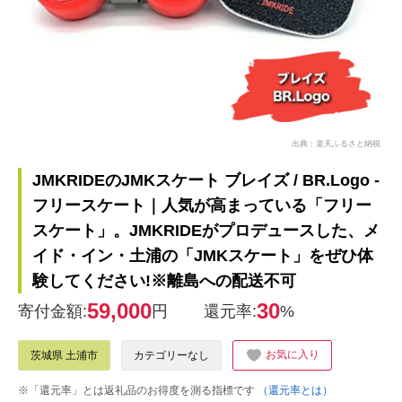
出典：楽天ふるさと納税
JMKRIDEのJMKスケート ブレイズ / BR.Logo -
フリースケート｜人気が高まっている「フリー
スケート」。JMKRIDEがプロデュースした、メ
イド・イン・土浦の「JMKスケート」をぜひ体
験してください!※離島への配送不可
59,000
30
寄付金額:
円
還元率:
%
お気に入り
茨城県 土浦市
カテゴリーなし
※「還元率」とは返礼品のお得度を測る指標です
（還元率とは）