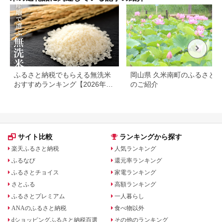
開始》 お届け：準備
5キ
でき次第順次出荷
栽米
海道
ふるさと納税でもらえる無洗米
岡山県 久米南町のふるさと
おすすめランキング【2026年最
のご紹介
新版】還元率・容量別で徹底比
較
サイト比較
ランキングから探す
楽天ふるさと納税
人気ランキング
ふるなび
還元率ランキング
ふるさとチョイス
家電ランキング
さとふる
高額ランキング
ふるさとプレミアム
一人暮らし
ANAのふるさと納税
食べ物以外
dショッピングふるさと納税百選
その他のランキング