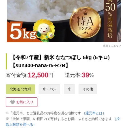
出典：ふるなび
【令和7年産】新米 ななつぼし 5kg (5キロ)
【sun400-nana-r5-R7B】
12,500
39
寄付金額:
円
還元率:
%
北海道 北竜町
米・パン
米
その他
お気に入り
※「還元率」とは返礼品のお得度を測る指標です
（還元率とは）
※「控除上限額」の範囲内で寄付するとお得にふるさと納税できます
（控
除上限額を調べる）