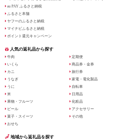
au PAY ふるさと納税
ふるさと本舗
ヤフーのふるさと納税
マイナビふるさと納税
ポイント還元キャンペーン
人気の返礼品から探す
牛肉
定期便
いくら
商品券・金券
カニ
旅行券
うなぎ
家電・電化製品
うに
自転車
米
日用品
果物・フルーツ
化粧品
ビール
アクセサリー
菓子・スイーツ
その他
おせち
地域から返礼品を探す