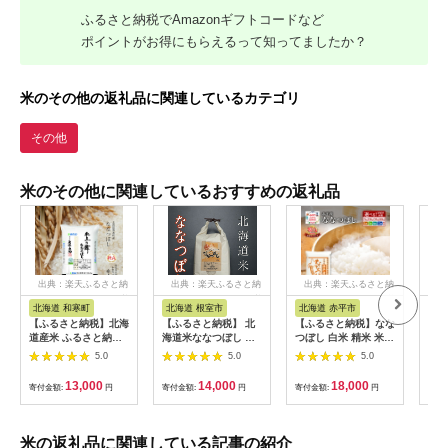
ふるさと納税でAmazonギフトコードなど
ポイントがお得にもらえるって知ってましたか？
米のその他の返礼品に関連しているカテゴリ
その他
米のその他に関連しているおすすめの返礼品
出典：楽天ふるさと納
出典：楽天ふるさと納
出典：楽天ふるさと納
出
税
税
税
北海道 和寒町
北海道 根室市
北海道 赤平市
北
【ふるさと納税】北海
【ふるさと納税】 北
【ふるさと納税】なな
【ふ
道産米 ふるさと納税
海道米ななつぼし 選
つぼし 白米 精米 米
なな
ななつぼし 氷点の舞
べる 2kg 〜 20kg 米
選べる 単品 定期便
がわ
5.0
5.0
5.0
5kg
コメ こめ 北海道産米
5kg 10kg 15kg 20kg
常米
ななつぼし 精米 お取
単品 北海道米 赤平産
量 5
13,000
14,000
18,000
寄付金額:
円
寄付金額:
円
寄付金額:
円
寄付
り寄せ グルメ 北海道
米 お米 ごはん ご飯
発 定
根室市 ふるさと納税
特A ライス おにぎり
クレ
北海道 赤平市 《定期
川市 
便は入金翌月から出荷
コメ
米の返礼品に関連している記事の紹介