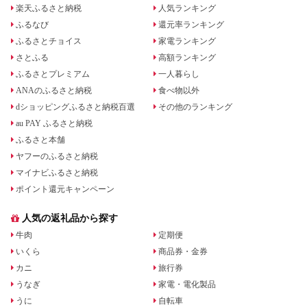
楽天ふるさと納税
人気ランキング
ふるなび
還元率ランキング
ふるさとチョイス
家電ランキング
さとふる
高額ランキング
ふるさとプレミアム
一人暮らし
ANAのふるさと納税
食べ物以外
dショッピングふるさと納税百選
その他のランキング
au PAY ふるさと納税
ふるさと本舗
ヤフーのふるさと納税
マイナビふるさと納税
ポイント還元キャンペーン
人気の返礼品から探す
牛肉
定期便
いくら
商品券・金券
カニ
旅行券
うなぎ
家電・電化製品
うに
自転車