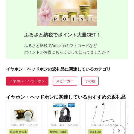
ふるさと納税でポイント大量GET！
ふるさと納税でAmazonギフトコードなど
ポイントがお得にもらえるって知ってましたか？
イヤホン・ヘッドホンの返礼品に関連しているカテゴリ
イヤホン・ヘッドホン
スピーカー
その他
イヤホン・ヘッドホンに関連しているおすすめの返礼品
出典：楽天ふるさと納
出典：楽天ふるさと納
出典：楽天ふるさと納
税
税
税
群馬県 太田市
長野県 上田市
東京都 町
神