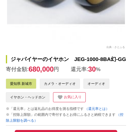
出典：さとふる
ジャパイヤーのイヤホン JEG-1000-8BA幻-GG
680,000
30
寄付金額:
円
還元率:
%
愛知県 新城市
カメラ・オーディオ
オーディオ
お気に入り
イヤホン・ヘッドホン
※「還元率」とは返礼品のお得度を測る指標です
（還元率とは）
※「控除上限額」の範囲内で寄付するとお得にふるさと納税できます
（控
除上限額を調べる）