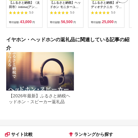
【ふるさと納税】〈太
【ふるさと納税】ヘッ
【ふるさと納税】オー
【ブ
田市〉intime(アンテ
ドホン モニターユー
ディオテクニカ ワイ
完全
ィーム)雅MarkII
スヘッドホン SOUND
ヤレスイヤホンATH-
ン H
5.0
5.0
5.0
Type-P【1461142】
WARRIOR SW-
CKS660XBT GM（ガ
キャ
HP10s 音楽 ゲーム
ンメタリック）
ン A
43,000
56,500
25,000
寄付金額:
円
寄付金額:
円
寄付金額:
円
寄付
周辺機器 オーディオ
周辺機器 PC DTM モ
ニタリング スタジオ
モニター 城下工業 信
イヤホン・ヘッドホンの返礼品に関連している記事の紹
州 長野 【 上田市
】 【 上田市 】
介
【2026年最新】ふるさと納税ヘ
ッドホン・スピーカー返礼品
サイト比較
ランキングから探す