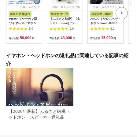
出典：ふるなび
出典：楽天ふるさと納
出典：ふるさとチョイ
税
ス
神奈川県 横浜市
群馬県 太田市
神奈川県 川崎市
神
Victor イヤーカフ型
【ふるさと納税】〈太
ANCワイヤレスヘッ
Vi
ワイヤレスイヤホン
田市〉intime(アンテ
ドホン final UX3000
ワイ
HA-NP1T-W オフホワ
ィーム)雅MarkII
SV シリーズ最新/ノイ
HA
5.0
5.0
5.0
イト イヤホン
Type-P【1461142】
ズキャンセリング/ノ
イヤ
AJZ0014VC05
イキャン/ANC/マイク
AJZ
50,000
43,000
35,000
寄付金額:
円
寄付金額:
円
寄付金額:
円
寄付
付き
イヤホン・ヘッドホンの返礼品に関連している記事の紹
介
【2026年最新】ふるさと納税ヘ
ッドホン・スピーカー返礼品