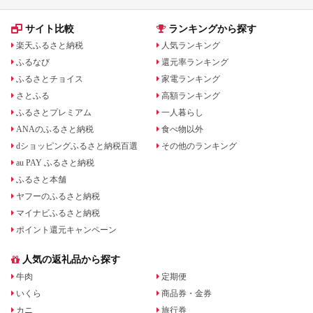
サイト比較
ランキングから探す
楽天ふるさと納税
人気ランキング
ふるなび
還元率ランキング
ふるさとチョイス
家電ランキング
さとふる
高額ランキング
ふるさとプレミアム
一人暮らし
ANAのふるさと納税
食べ物以外
dショッピングふるさと納税百選
その他のランキング
au PAY ふるさと納税
ふるさと本舗
ヤフーのふるさと納税
マイナビふるさと納税
ポイント還元キャンペーン
人気の返礼品から探す
牛肉
定期便
いくら
商品券・金券
カニ
旅行券