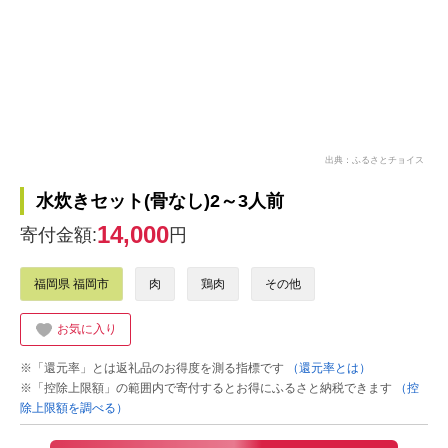
出典：ふるさとチョイス
水炊きセット(骨なし)2～3人前
14,000
寄付金額:
円
福岡県 福岡市
肉
鶏肉
その他
お気に入り
※「還元率」とは返礼品のお得度を測る指標です
（還元率とは）
※「控除上限額」の範囲内で寄付するとお得にふるさと納税できます
（控
除上限額を調べる）