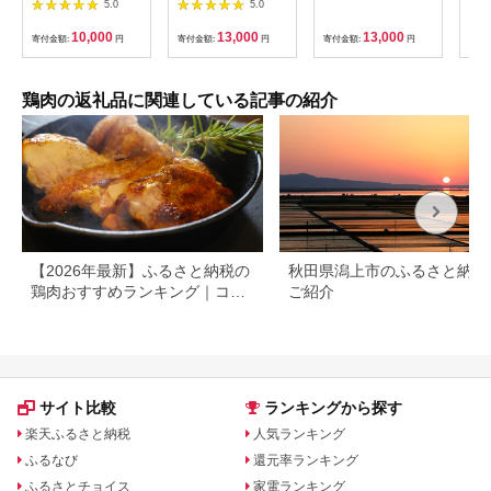
5.0
5.0
水たき 水炊き ちゃん
炊き みずたき セット
【お
ぽん麺 ちゃんぽん セ
国産鶏 もも肉 つみれ
土産
10,000
13,000
13,000
寄付金額:
円
寄付金額:
円
寄付金額:
円
寄付
ット 博多華味鳥
鶏肉 モモ肉 鶏もも肉
肉 
鍋 鍋セット お鍋 スー
き 
プ付き わけあり 訳ア
ゃぶ
リ 博多名物 冷凍
せ 
鶏肉の返礼品に関連している記事の紹介
【MEAT PLUS】
町 
as08-071
【2026年最新】ふるさと納税の
秋田県潟上市のふるさと納税
鶏肉おすすめランキング｜コス
ご紹介
パ・量・部位別に厳選
サイト比較
ランキングから探す
楽天ふるさと納税
人気ランキング
ふるなび
還元率ランキング
ふるさとチョイス
家電ランキング