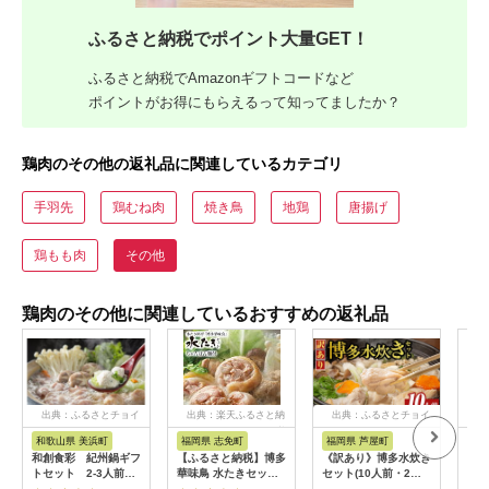
ふるさと納税でポイント大量GET！
ふるさと納税でAmazonギフトコードなど
ポイントがお得にもらえるって知ってましたか？
鶏肉のその他の返礼品に関連しているカテゴリ
手羽先
鶏むね肉
焼き鳥
地鶏
唐揚げ
鶏もも肉
その他
鶏肉のその他に関連しているおすすめの返礼品
出典：ふるさとチョイ
出典：楽天ふるさと納
出典：ふるさとチョイ
出
ス
税
ス
和歌山県 美浜町
福岡県 志免町
福岡県 芦屋町
福
和創食彩 紀州鍋ギフ
【ふるさと納税】博多
《訳あり》博多水炊き
博多
トセット 2-3人前
華味鳥 水たきセット
セット(10人前・2人
番ど
(小)◇
（ちゃんぽん麺付き）
前×5セット) 福岡 水
れ)