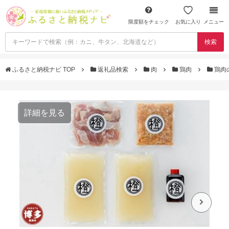
限度額をチェック
お気に入り
メニュー
検索
ふるさと納税ナビ TOP
返礼品検索
肉
鶏肉
鶏肉
詳細を見る