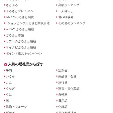
さとふる
高額ランキング
ふるさとプレミアム
一人暮らし
ANAのふるさと納税
食べ物以外
dショッピングふるさと納税百選
その他のランキング
au PAY ふるさと納税
ふるさと本舗
ヤフーのふるさと納税
マイナビふるさと納税
ポイント還元キャンペーン
人気の返礼品から探す
牛肉
定期便
いくら
商品券・金券
カニ
旅行券
うなぎ
家電・電化製品
うに
自転車
米
日用品
果物・フルーツ
化粧品
ビール
アクセサリー