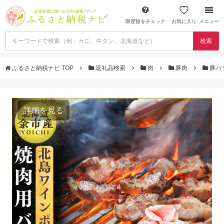
限度額をチェック
お気に入り
メニュー
検索
ふるさと納税ナビ TOP
返礼品検索
肉
豚肉
豚バ
詳細を見る