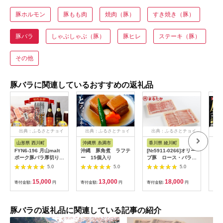
豚ホルモン
豚もも肉
焼肉（豚）
すき焼き（豚）
豚バラ
しゃぶしゃぶ（豚）
豚ヒレ
ステーキ（豚）
その他
豚バラに関連しているおすすめの返礼品
出典：ふるさとチョイ
出典：ふるさとチョイ
出典：ふるさとチョイ
出
ス
ス
ス
山形県 西川町
沖縄県 糸満市
香川県 綾川町
鹿
FYN6-196 月山malt
沖縄 豚角煮 ラフテ
[№5911-0266]オリー
鹿児
ポーク豚バラ厚切り焼
ー 15個入り
ブ豚 ロース・バラし
ト 
肉用と月山ビールセッ
ゃぶしゃぶセット
500
5.0
5.0
5.0
ト 詰め合わせ 詰合せ
1.2kg
肉し
山形県 西川町
ぶし
15,000
13,000
18,000
寄付金額:
円
寄付金額:
円
寄付金額:
円
寄付
ック
豚バ
豚バ
【ま
豚バラの返礼品に関連している記事の紹介
mat