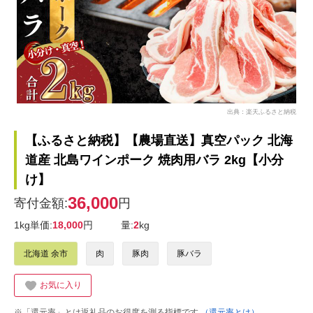
出典：楽天ふるさと納税
【ふるさと納税】【農場直送】真空パック 北海
道産 北島ワインポーク 焼肉用バラ 2kg【小分
け】
36,000
寄付金額:
円
1kg単価:
18,000
円
量:
2
kg
北海道 余市
肉
豚肉
豚バラ
お気に入り
※「還元率」とは返礼品のお得度を測る指標です
（還元率とは）