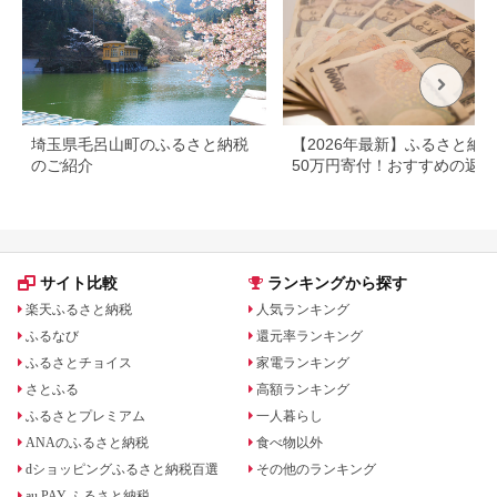
埼玉県毛呂山町のふるさと納税
【2026年最新】ふるさと納
のご紹介
50万円寄付！おすすめの返礼
まとめ
サイト比較
ランキングから探す
楽天ふるさと納税
人気ランキング
ふるなび
還元率ランキング
ふるさとチョイス
家電ランキング
さとふる
高額ランキング
ふるさとプレミアム
一人暮らし
ANAのふるさと納税
食べ物以外
dショッピングふるさと納税百選
その他のランキング
au PAY ふるさと納税