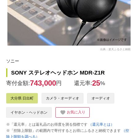
出典：楽天ふるさと納税
ソニー
SONY ステレオヘッドホン MDR-Z1R
743,000
25
寄付金額:
円
還元率:
%
大分県 日出町
カメラ・オーディオ
オーディオ
お気に入り
イヤホン・ヘッドホン
※「還元率」とは返礼品のお得度を測る指標です
（還元率とは）
※「控除上限額」の範囲内で寄付するとお得にふるさと納税できます
（控
除上限額を調べる）