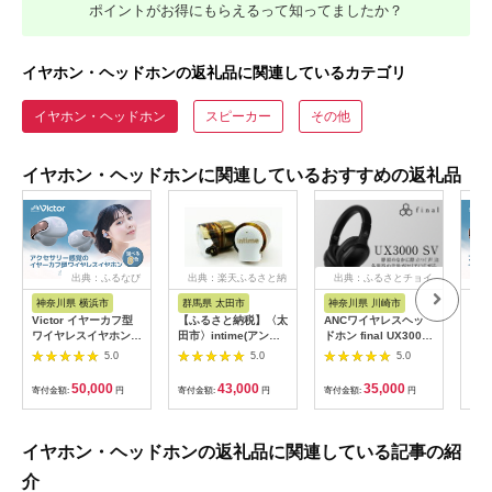
ポイントがお得にもらえるって知ってましたか？
イヤホン・ヘッドホンの返礼品に関連しているカテゴリ
イヤホン・ヘッドホン
スピーカー
その他
イヤホン・ヘッドホンに関連しているおすすめの返礼品
出典：ふるなび
出典：楽天ふるさと納
出典：ふるさとチョイ
税
ス
神奈川県 横浜市
群馬県 太田市
神奈川県 川崎市
神
Victor イヤーカフ型
【ふるさと納税】〈太
ANCワイヤレスヘッ
Vi
ワイヤレスイヤホン
田市〉intime(アンテ
ドホン final UX3000
ワイ
HA-NP1T-W オフホワ
ィーム)雅MarkII
SV シリーズ最新/ノイ
HA
5.0
5.0
5.0
イト イヤホン
Type-P【1461142】
ズキャンセリング/ノ
イヤ
AJZ0014VC05
イキャン/ANC/マイク
AJZ
50,000
43,000
35,000
寄付金額:
円
寄付金額:
円
寄付金額:
円
寄付
付き
イヤホン・ヘッドホンの返礼品に関連している記事の紹
介