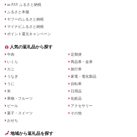
au PAY ふるさと納税
ふるさと本舗
ヤフーのふるさと納税
マイナビふるさと納税
ポイント還元キャンペーン
人気の返礼品から探す
牛肉
定期便
いくら
商品券・金券
カニ
旅行券
うなぎ
家電・電化製品
うに
自転車
米
日用品
果物・フルーツ
化粧品
ビール
アクセサリー
菓子・スイーツ
その他
おせち
地域から返礼品を探す