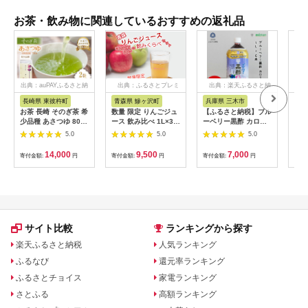
お茶・飲み物に関連しているおすすめの返礼品
出典：auPAYふるさと納
出典：ふるさとプレミ
出典：楽天ふるさと納
出
税
アム
税
長崎県 東彼杵町
青森県 鰺ヶ沢町
兵庫県 三木市
群
お茶 長崎 そのぎ茶 希
数量 限定 りんごジュ
【ふるさと納税】ブル
【ふ
少品種 あさつゆ 80g
ース 飲み比べ 1L×3本
ーベリー黒酢 カロリ
るち
2袋 [茶友 長崎県 東彼
青森 ストレート ジュ
ーゼロ1L 6本
む糀
5.0
5.0
5.0
杵町
ース セット megumi
【1
hs42bag430000] ち
farm 青森県 鰺ヶ沢町
14,000
9,500
7,000
寄付金額:
円
寄付金額:
円
寄付金額:
円
寄付
ゃ 茶 おちゃ お茶
産 サンふじ 王林 サン
ジョナ りんご リンゴ
リンゴジュース 飲み
物 果実飲料
サイト比較
ランキングから探す
楽天ふるさと納税
人気ランキング
ふるなび
還元率ランキング
ふるさとチョイス
家電ランキング
さとふる
高額ランキング