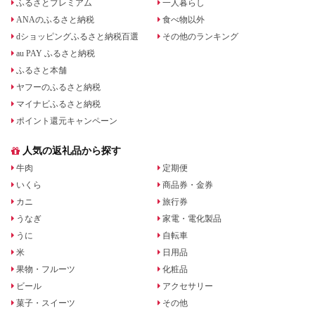
ふるさとプレミアム
一人暮らし
ANAのふるさと納税
食べ物以外
dショッピングふるさと納税百選
その他のランキング
au PAY ふるさと納税
ふるさと本舗
ヤフーのふるさと納税
マイナビふるさと納税
ポイント還元キャンペーン
人気の返礼品から探す
牛肉
定期便
いくら
商品券・金券
カニ
旅行券
うなぎ
家電・電化製品
うに
自転車
米
日用品
果物・フルーツ
化粧品
ビール
アクセサリー
菓子・スイーツ
その他