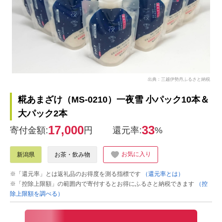
出典：三越伊勢丹ふるさと納税
糀あまざけ（MS-0210）一夜雪 小パック10本＆
大パック2本
17,000
33
寄付金額:
円
還元率:
%
お気に入り
新潟県
お茶・飲み物
※「還元率」とは返礼品のお得度を測る指標です
（還元率とは）
※「控除上限額」の範囲内で寄付するとお得にふるさと納税できます
（控
除上限額を調べる）