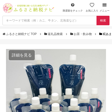
限度額をチェック
お気に入り
メニュー
検索
ふるさと納税ナビ TOP
返礼品検索
お茶・飲み物
糀あま
詳細を見る