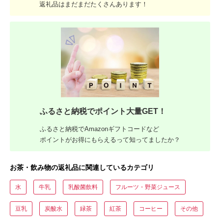
返礼品はまだまだたくさんあります！
ふるさと納税でポイント大量GET！
ふるさと納税でAmazonギフトコードなど
ポイントがお得にもらえるって知ってましたか？
お茶・飲み物の返礼品に関連しているカテゴリ
水
牛乳
乳酸菌飲料
フルーツ・野菜ジュース
豆乳
炭酸水
緑茶
紅茶
コーヒー
その他