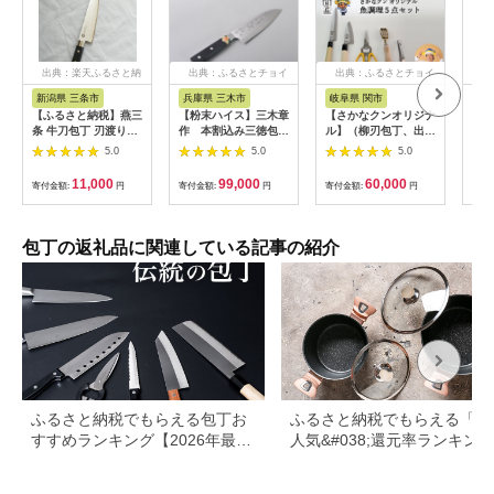
出典：楽天ふるさと納
出典：ふるさとチョイ
出典：ふるさとチョイ
出
税
ス
ス
新潟県 三条市
兵庫県 三木市
岐阜県 関市
長
【ふるさと納税】燕三
【粉末ハイス】三木章
【さかなクンオリジナ
【ふ
条 牛刀包丁 刃渡り
作 本割込み三徳包丁
ル】（柳刃包丁、出刃
ナイ
180mm モリブデンバ
（口金付き黒合板）
包丁、キッチンバサ
包丁
5.0
5.0
5.0
ナジウム鋼 キッチン
ミ、鱗取り、骨抜き）
東彼
用品 燕三条製
5点セット
hs4
11,000
99,000
60,000
寄付金額:
円
寄付金額:
円
寄付金額:
円
寄付
【010S428】
身 
おつ
用
包丁の返礼品に関連している記事の紹介
ふるさと納税でもらえる包丁お
ふるさと納税でもらえる「鍋
すすめランキング【2026年最新
人気&#038;還元率ランキング
版】還元率・用途別で徹底比較