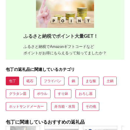
ふるさと納税でポイント大量GET！
ふるさと納税でAmazonギフトコードなど
ポイントがお得にもらえるって知ってましたか？
包丁の返礼品に関連しているカテゴリ
包丁
砥石
フライパン
鍋
まな板
土鍋
グラタン皿
ボウル
すり鉢
おろし器
ホットサンドメーカー
弁当箱・水筒
その他
包丁に関連しているおすすめの返礼品