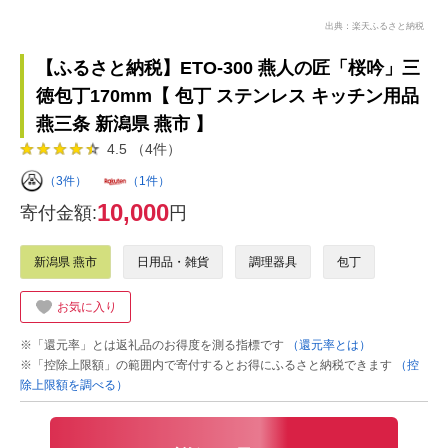
出典：楽天ふるさと納税
【ふるさと納税】ETO-300 燕人の匠「桜吟」三
徳包丁170mm【 包丁 ステンレス キッチン用品
燕三条 新潟県 燕市 】
4.5 （4件）
（3件）
（1件）
10,000
寄付金額:
円
新潟県 燕市
日用品・雑貨
調理器具
包丁
お気に入り
※「還元率」とは返礼品のお得度を測る指標です
（還元率とは）
※「控除上限額」の範囲内で寄付するとお得にふるさと納税できます
（控
除上限額を調べる）