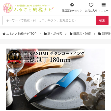
限度額をチェック
お気に入り
メニュー
検索
ふるさと納税ナビ TOP
返礼品検索
日用品・雑貨
調理
詳細を見る