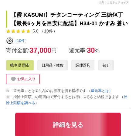
出典：ふるさとチョイス
【霞 KASUMI】チタンコーティング 三徳包丁
【最長6ヶ月を目安に配送】H34-01 かすみ 蒼い
5.0 （10件）
（10件）
37,000
30
寄付金額:
円
還元率:
%
岐阜県 関市
日用品・雑貨
調理器具
包丁
お気に入り
※「還元率」とは返礼品のお得度を測る指標です
（還元率とは）
※「控除上限額」の範囲内で寄付するとお得にふるさと納税できます
（控
除上限額を調べる）
詳細を見る