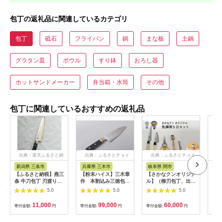
包丁の返礼品に関連しているカテゴリ
包丁
砥石
フライパン
鍋
まな板
土鍋
グラタン皿
ボウル
すり鉢
おろし器
ホットサンドメーカー
弁当箱・水筒
その他
包丁に関連しているおすすめの返礼品
出典：楽天ふるさと納
出典：ふるさとチョイ
出典：ふるさとチョイ
出
税
ス
ス
新潟県 三条市
兵庫県 三木市
岐阜県 関市
長
【ふるさと納税】燕三
【粉末ハイス】三木章
【さかなクンオリジナ
【ふ
条 牛刀包丁 刃渡り
作 本割込み三徳包丁
ル】（柳刃包丁、出刃
ナイ
180mm モリブデンバ
（口金付き黒合板）
包丁、キッチンバサ
包丁
5.0
5.0
5.0
ナジウム鋼 キッチン
ミ、鱗取り、骨抜き）
東彼
用品 燕三条製
5点セット
hs4
11,000
99,000
60,000
寄付金額:
円
寄付金額:
円
寄付金額:
円
寄付
【010S428】
身 
おつ