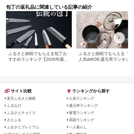
用
包丁の返礼品に関連している記事の紹介
ふるさと納税でもらえる包丁お
ふるさと納税でもらえる「鍋
すすめランキング【2026年最新
人気&#038;還元率ランキング
版】還元率・用途別で徹底比較
サイト比較
ランキングから探す
楽天ふるさと納税
人気ランキング
ふるなび
還元率ランキング
ふるさとチョイス
家電ランキング
さとふる
高額ランキング
ふるさとプレミアム
一人暮らし