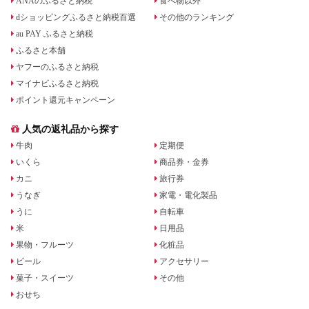
ANAのふるさと納税
食べ物以外
dショッピングふるさと納税百選
その他のランキング
au PAY ふるさと納税
ふるさと本舗
ヤフーのふるさと納税
マイナビふるさと納税
ポイント還元キャンペーン
人気の返礼品から探す
牛肉
定期便
いくら
商品券・金券
カニ
旅行券
うなぎ
家電・電化製品
うに
自転車
米
日用品
果物・フルーツ
化粧品
ビール
アクセサリー
菓子・スイーツ
その他
おせち