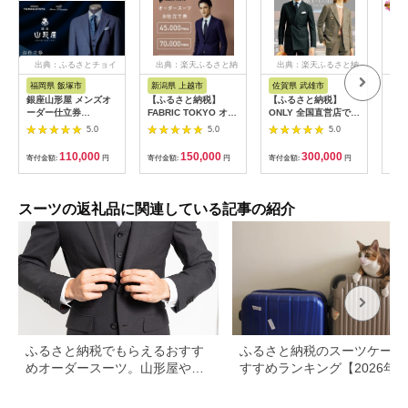
出典：ふるさとチョイ
出典：楽天ふるさと納
出典：楽天ふるさと納
出
ス
税
税
福岡県 飯塚市
新潟県 上越市
佐賀県 武雄市
福
銀座山形屋 メンズオ
【ふるさと納税】
【ふるさと納税】
銀座
ーダー仕立券
FABRIC TOKYO オー
ONLY 全国直営店で使
ーダ
（30,000円分）【J1-
ダースーツ セットア
える オンリー オーダ
（1
5.0
5.0
5.0
006】
ップ お仕立て券 ファ
ースーツ 仕立て 補助
【M
ブリック東京 ファブ
券（90,000円相当/有
110,000
150,000
300,000
寄付金額:
円
寄付金額:
円
寄付金額:
円
寄付
リックトーキョー オ
効期限6ヶ月）テーラ
ーダーメイド ギフ
ーメイドオーダー
ト お届け：お申込み
[UDB004] スーツ オ
確認後、10日以内に
ーダースーツ メンズ
スーツの返礼品に関連している記事の紹介
発送いたします。(土/
レディース チケット
日/祝祭日/年末年始な
ど除く)
ふるさと納税でもらえるおすす
ふるさと納税のスーツケース
めオーダースーツ。山形屋や英
すすめランキング【2026年
国屋も
新】還元率・人気返礼品を比