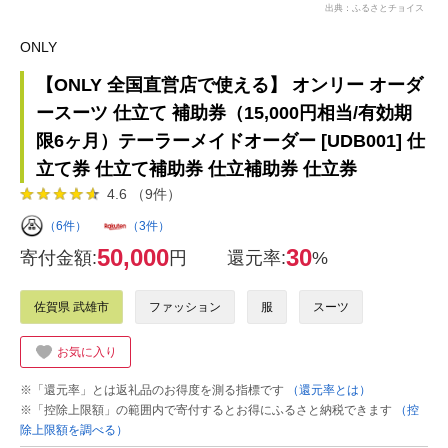
出典：ふるさとチョイス
ONLY
【ONLY 全国直営店で使える】 オンリー オーダ
ースーツ 仕立て 補助券（15,000円相当/有効期
限6ヶ月）テーラーメイドオーダー [UDB001] 仕
立て券 仕立て補助券 仕立補助券 仕立券
4.6 （9件）
（6件）
（3件）
50,000
30
寄付金額:
円
還元率:
%
佐賀県 武雄市
ファッション
服
スーツ
お気に入り
※「還元率」とは返礼品のお得度を測る指標です
（還元率とは）
※「控除上限額」の範囲内で寄付するとお得にふるさと納税できます
（控
除上限額を調べる）