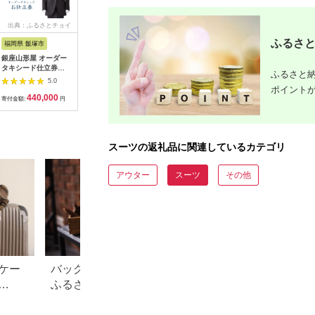
出典：ふるさとチョイ
出典：楽天ふるさと納
出典：ふるさとチョイ
出典：JA
ス
税
ス
ふるさと
福岡県 飯塚市
新潟県 上越市
福岡県 飯塚市
大阪府 貝
銀座山形屋 オーダー
【ふるさと納税】
銀座山形屋 メンズオ
RING J
タキシード仕立券
FABRIC TOKYO オー
ーダー仕立券
グヂャケ
ふるさと納
I【国産服地】【M4-
ダースーツ セットア
（60,000円分）【K1-
券 5万円
5.0
5.0
5.0
006】
ップ お仕立て券 ファ
003】
ポイント
440,000
150,000
210,000
1
ブリック東京 ファブ
寄付金額:
円
寄付金額:
円
寄付金額:
円
寄付金額:
リックトーキョー オ
ーダーメイド ギフ
ト お届け：お申込み
確認後、10日以内に
スーツの返礼品に関連しているカテゴリ
発送いたします。(土/
日/祝祭日/年末年始な
ど除く)
アウター
スーツ
その他
ケー
バッグやスーツケースも！
ふるさと納税のカ
ふるさと納税で高還元率の
すめランキング【20
率・人
フライトワンが貰える！
人気バッグの還元