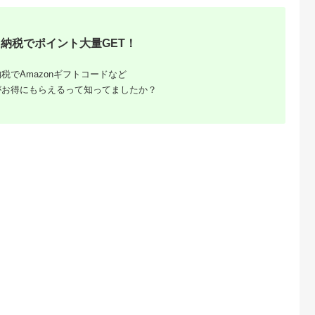
Lふるさと納税
出典：ふるなび
出典：ふるさとチョイ
出典：ふるさとチョ
ス
納税でポイント大量GET！
塚市
兵庫県 西脇市
兵庫県 西脇市
福岡県 飯塚市
ACKET（リン
【3年有効】銀座英國
【3年有効】銀座英國
銀座山形屋 メンズオ
ット）お仕立
屋オーダーシャツ仕立
屋オーダーシャツ仕立
ーダー仕立券
税でAmazonギフトコードなど
分
て補助券3,000円分／
て補助券3,000円分／
（120,000円分）
5.0
5.0
5.0
5.0
ご自身用包装（10-
贈答利用可（10-66）
【M1-005】
がお得にもらえるって知ってましたか？
75,000
10,000
10,000
410,000
66）
円
寄付金額:
円
寄付金額:
円
寄付金額:
円
バンおす
26年】
率を比較