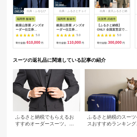
出典：ふるなび
出典：ふるさとチョイ
出典：楽天ふるさと納
ス
税
福岡県 飯塚市
福岡県 飯塚市
佐賀県 武雄市
銀座山形屋 メンズオ
銀座山形屋 メンズオ
【ふるさと納税】
ーダー仕立券
ーダー仕立券
ONLY 全国直営店で使
（180,000円分）
（30,000円分）【J1-
える オンリー オーダ
5.0
5.0
5.0
【O1-001】オーダー
006】
ースーツ 仕立て 補助
610,000
110,000
300,000
スーツ オーダー スー
券（90,000円相当/有
寄付金額:
円
寄付金額:
円
寄付金額:
円
ツ 専門店 銀座山形屋
効期限6ヶ月）テーラ
お仕立券 サルトリア
ーメイドオーダー
プロメッサ スーツ ジ
[UDB004] スーツ オ
スーツの返礼品に関連している記事の紹介
ャケット パンツ ベス
ーダースーツ メンズ
ト コート フォーマル
レディース チケット
タキシード メンズ ロ
イヤルカスタムオーダ
ー ハイグレード 贈答
ギフト 福岡 飯塚
ふるさと納税でもらえるお
ふるさと納税のスーツ
すすめオーダースーツ。山
スおすすめランキング
形屋や英国屋も
【2026年最新】還元