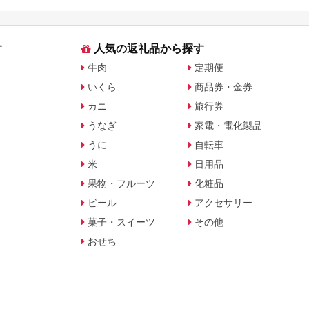
す
人気の返礼品から探す
牛肉
定期便
いくら
商品券・金券
カニ
旅行券
うなぎ
家電・電化製品
うに
自転車
米
日用品
果物・フルーツ
化粧品
ビール
アクセサリー
菓子・スイーツ
その他
おせち