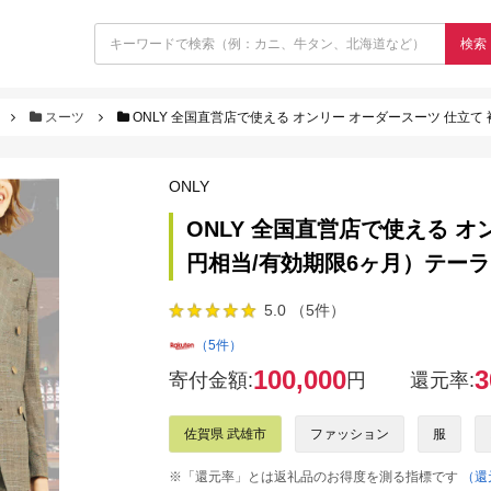
検索
スーツ
ONLY 全国直営店で使える オンリー オーダースーツ 仕立て 補
ONLY
ONLY 全国直営店で使える オン
円相当/有効期限6ヶ月）テーラー
5.0 （5件）
（5件）
100,000
3
寄付金額:
円
還元率:
佐賀県 武雄市
ファッション
服
※「還元率」とは返礼品のお得度を測る指標です
（還