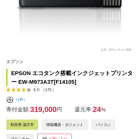
出典：楽天ふるさと納税
エプソン
EPSON エコタンク搭載インクジェットプリンタ
ー EW-M973A3T[F14105]
4.0 （1件）
（1件）
319,000
24
寄付金額:
円
還元率:
%
秋田県 湯沢市
情報機器・ガジェット
パソコン
お気に入り