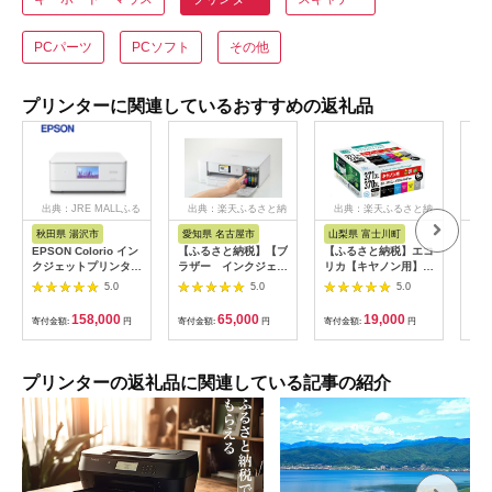
PCパーツ
PCソフト
その他
プリンターに関連しているおすすめの返礼品
出典：JRE MALLふる
出典：楽天ふるさと納
出典：楽天ふるさと納
出
さと納税
税
税
秋田県 湯沢市
愛知県 名古屋市
山梨県 富士川町
秋
EPSON Colorio イン
【ふるさと納税】【ブ
【ふるさと納税】エコ
EP
クジェットプリンター
ラザー インクジェッ
リカ【キヤノン用】
リン
EP-887AW[F14108]
ト複合機 DCP-J529N
BCI-
Pro
5.0
5.0
5.0
】
371XL+370XL/6MP
PX1
互換リサイクルインク
158,000
65,000
19,000
寄付金額:
円
寄付金額:
円
寄付金額:
円
寄付
6色パック 大容量（型
番：ECI-C371XL-
6P）
プリンターの返礼品に関連している記事の紹介