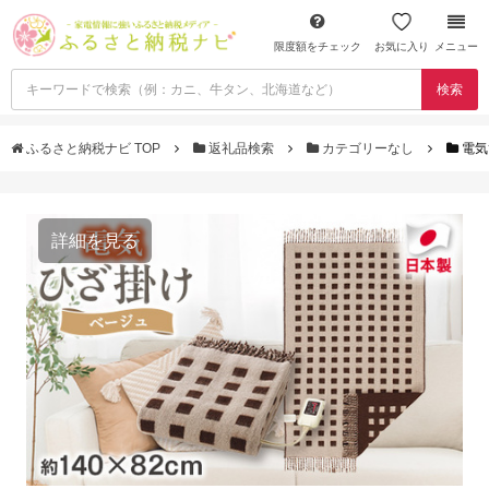
限度額をチェック
お気に入り
メニュー
検索
ふるさと納税ナビ TOP
返礼品検索
カテゴリーなし
電気
詳細を見る