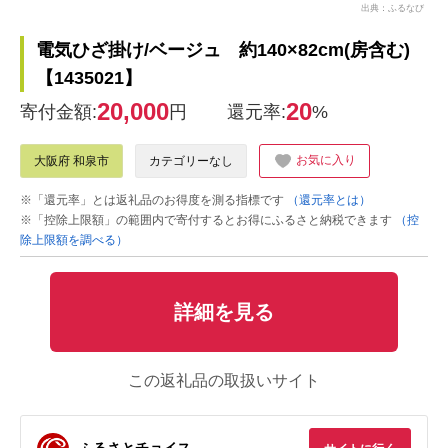
出典：ふるなび
電気ひざ掛け/ベージュ 約140×82cm(房含む)
【1435021】
20,000
20
寄付金額:
円
還元率:
%
お気に入り
大阪府 和泉市
カテゴリーなし
※「還元率」とは返礼品のお得度を測る指標です
（還元率とは）
※「控除上限額」の範囲内で寄付するとお得にふるさと納税できます
（控
除上限額を調べる）
詳細を見る
この返礼品の取扱いサイト