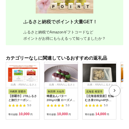
ふるさと納税でポイント大量GET！
ふるさと納税でAmazonギフトコードなど
ポイントがお得にもらえるって知ってましたか？
カテゴリーなしに関連しているおすすめの返礼品
出典：ANAのふるさと
出典：ANAのふるさと
出典：ANAのふるさと
出
納税
納税
納税
沖縄県 那覇市
秋田県 大仙市
北海道 根室市
埼
【那覇市】JTBふるさ
蜂蜜あんバター
【北海道根室産】牡蠣
【2
と旅行クーポン
200g×2個 ローズメイ
むき身150g×4P[5月
予約
（3,000円分）有効期
[あんバター はちみ
下旬以降発送] A-
史！
5.0
5.0
5.0
間3年（Eメール発
つ 発酵バター あん
54007
ムの
行）｜旅行 トラベル
こ 水あめ不使用 秋
水・
10,000
10,000
14,000
寄付金額:
円
寄付金額:
円
寄付金額:
円
寄付
予約 国内旅行 JTB 宿
田県 大仙市]
約3
泊 観光 体験 旅行券
03
宿泊券 旅行予約 ホテ
ル 旅館 チケット 子供