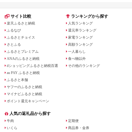
子連れ カップル 家族
人気 おすすめ 旅行ク
ーポン 店頭 オンライ
サイト比較
ランキングから探す
ン ネット予約 電話 有
効期間3年
楽天ふるさと納税
人気ランキング
ふるなび
還元率ランキング
ふるさとチョイス
家電ランキング
さとふる
高額ランキング
ふるさとプレミアム
一人暮らし
ANAのふるさと納税
食べ物以外
dショッピングふるさと納税百選
その他のランキング
au PAY ふるさと納税
ふるさと本舗
ヤフーのふるさと納税
マイナビふるさと納税
ポイント還元キャンペーン
人気の返礼品から探す
牛肉
定期便
いくら
商品券・金券