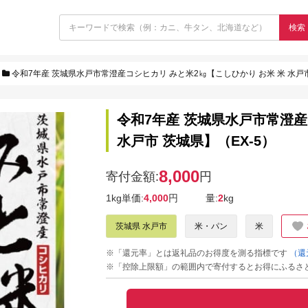
検索
令和7年産 茨城県水戸市常澄産コシヒカリ みと米2㎏【こしひかり お米 米 水戸市
令和7年産 茨城県水戸市常澄産
水戸市 茨城県】（EX-5）
8,000
寄付金額:
円
1kg単価:
4,000
円
量:
2
kg
茨城県 水戸市
米・パン
米
※「還元率」とは返礼品のお得度を測る指標です
（還
※「控除上限額」の範囲内で寄付するとお得にふるさ