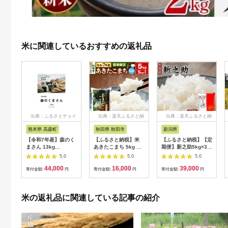
米に関連しているおすすめの返礼品
出典：ふるさとチョイ
出典：楽天ふるさと納
出典：楽天ふるさと納
ス
税
税
熊本県 高森町
秋田県 秋田市
新潟県
【令和7年産】森のく
【ふるさと納税】米
【ふるさと納税】【定
まさん 13kg
あきたこまち 5kg 令
期便】新之助5kg×3ヶ
(6.5kg×2袋) 【2025
和7年産 白米 田口商
月連続お届け 米 お
5.0
5.0
5.0
年10月上旬より順次
店 農家直送 秋田県産
米 新潟 新潟県 | お
44,000
16,000
39,000
発送開始】 ブレンド
[米 あきたこまち 白米
米 こめ 白米 食品 人
寄付金額:
円
寄付金額:
円
寄付金額:
円
米 お米 白米 米 おす
秋田県産]
気 おすすめ 送料無料
すめ 人気 ランキング
米の返礼品に関連している記事の紹介