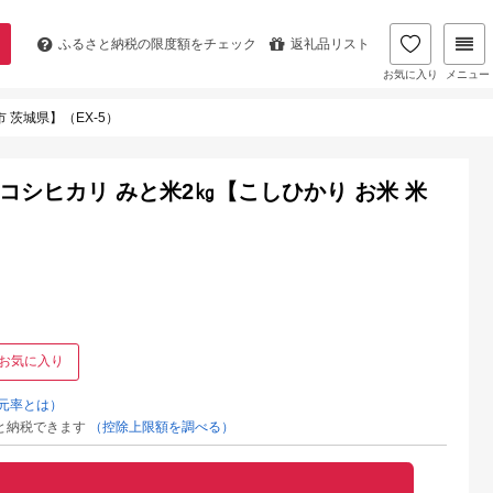
ふるさと納税の
限度額をチェック
返礼品リスト
お気に入り
メニュー
 茨城県】（EX-5）
コシヒカリ みと米2㎏【こしひかり お米 米
お気に入り
元率とは）
と納税できます
（控除上限額を調べる）