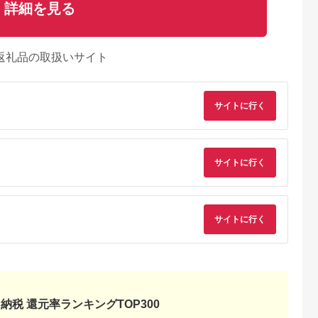
詳細を見る
返礼品の取扱いサイト
サイトに行く
サイトに行く
Lふるさと納税
出典：JALふるさと納税
出典：楽天ふるさと納
出典：ふるな
税
魚沼市
新潟県 南魚沼市
福井県 あわら市
秋田県 三種町
年産】南魚沼
【令和7年産】【定期
【ふるさと納税】【先
《令和8年産 新米先行
り 精米
便2kg×9ヶ月】しおざ
行予約】【令和8年
受付》秋田県産 あき
米HACCP認
わ産限定 生産者限定
産】 《定期便12回》
たこまち
サイトに行く
5.0
5.0
5.0
5.0
A獲得日本一
南魚沼産コシヒカリ
特別栽培米 コシヒカ
10kg(10kg×1袋) 【
3,000
99,000
120,000
26,000
みなみ魚沼一
【定期便 銘柄米 ブラ
リ 5kg × 12回 （計
米】【選べる配送時
円
寄付金額:
円
寄付金額:
円
寄付金額:
円
品質精米 雪
ンド米 精米 こしひか
60kg） 無洗米 低農薬
期】 [新米 あきたこ
もっちり甘
り コシヒカリ 魚沼産
/ 北陸 福井県産 あわ
ち 10kg 秋田県産 米
産コシヒカ
新潟米 産地直送 お米
ら市 ブランド米 白米
秋田県産 国産]
カリ こしひ
米 こめ コメ ご飯 御
お米 コメ 特栽米
 銘柄米≫
飯 ごはん】
※2026年10月上旬以
降順次発送予定
納税 還元率ランキングTOP300