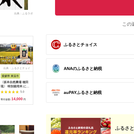
出典：ふるラボ
この
ふるさとチョイス
ANAのふるさと納税
出典：ふるさとチョイ
出典：ふるさとチョイ
出典：楽天ふるさと納
出典：JA
ス
ス
税
愛媛県 東温市
岩手県 盛岡市
北海道 由仁町
新潟県 南
〈坂本自然農場 穂田
銀河のしずく 10kg
【ふるさと納税】無洗
【令和7
琉〉 特別栽培米:にこ
5kg×2袋 米 定期便 3
米 令和8年産 ゆめぴ
産こしひか
まる 精米2kg ご飯 お
回 3ヶ月 連続 お届け
りか 10kg
5kg ≪精
auPAYふるさと納税
5.0
5.0
5.0
弁当 おにぎり 冷めて
盛岡市産 いわて米 ブ
定工場 特
14,000
82,500
27,000
2
も美味しい 愛媛県産
ランド米 精米 白米 米
産地 JA
寄付金額:
円
寄付金額:
円
寄付金額:
円
寄付金額:
ギフト プレゼント
お米 こめ コメ ライス
番人気 高
[№5303-0056]
ご飯 ごはん 美味しい
国の恵み 
おすすめ贈り物 ぎん
い 南魚沼
がのしずく 国産 産地
リ コシヒ
直送 盛岡 佐々木米穀
かり 精米
店
ふるさと