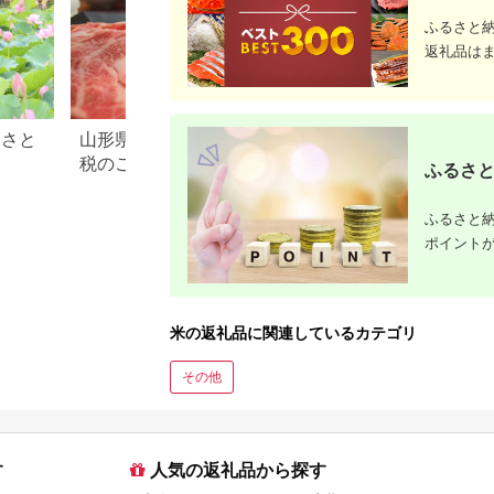
ふるさと
返礼品は
るさと
山形県 米沢市のふるさと納
滋賀県 米原市のふ
税のご紹介
税のご紹介
ふるさと
ふるさと納
ポイント
米の返礼品に関連しているカテゴリ
その他
す
人気の返礼品から探す