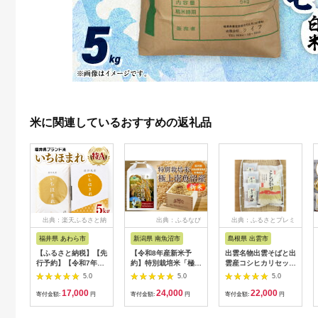
米に関連しているおすすめの返礼品
出典：楽天ふるさと納
出典：ふるなび
出典：ふるさとプレミ
税
アム
福井県 あわら市
新潟県 南魚沼市
島根県 出雲市
【ふるさと納税】【先
【令和8年産新米予
出雲名物出雲そばと出
行予約】【令和7年
約】特別栽培米「極上
雲産コシヒカリセット
産】いちほまれ 精米
南魚沼産コシヒカリ」
322032_EH002
5.0
5.0
5.0
5kg 《ギフトにもお
（有機肥料、8割減農
17,000
24,000
22,000
すすめ！化粧箱入り》
薬栽培）玄米5ｋｇ
寄付金額:
円
寄付金額:
円
寄付金額:
円
／ 福井県産 ブランド
【銘柄米 ブランド米
米 白米 贈り物 お取り
玄米 こしひかり コシ