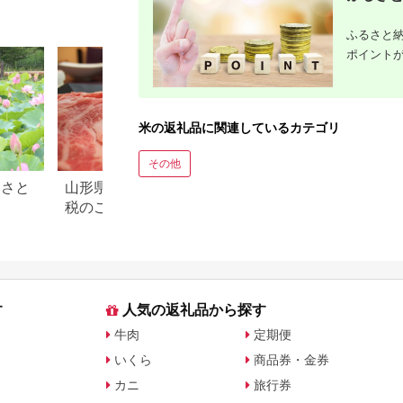
お米 あきたこまち 米
どころ 東北 北秋田
市]|foap-20301
ふるさと納
ポイント
米の返礼品に関連しているカテゴリ
その他
るさと
山形県 米沢市のふるさと納
滋賀県 米原市のふ
税のご紹介
税のご紹介
す
人気の返礼品から探す
牛肉
定期便
いくら
商品券・金券
カニ
旅行券