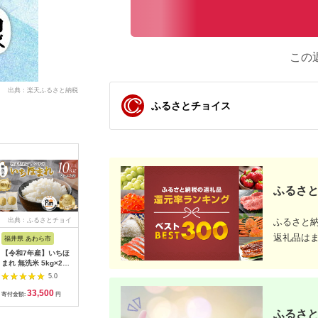
この
出典：楽天ふるさと納税
ふるさとチョイス
ふるさと
出典：ふるさとチョイ
出典：ふるさとプレミ
出典：ふるさとチョイ
出典：楽
ふるさと
ス
アム
ス
返礼品は
福井県 あわら市
秋田県 北秋田市
熊本県 高森町
秋田県 秋
【令和7年産】いちほ
※令和7年産※秋田県
【令和7年産】森のく
【ふるさ
まれ 無洗米 5kg×2袋
産 あきたこまち
まさん 13kg
あきたこまち
（計10kg）／ 福井県
5kg【玄米】(5kg小分
(6.5kg×2袋) 【2025
和7年産 
5.0
5.0
5.0
産 ブランド米 ご飯 白
け袋)【1回のみお届
年10月上旬より順次
店 農家直
33,500
10,000
44,000
1
米 新鮮 [aw064-
け】2025年産 お届け
発送開始】 ブレンド
[米 あき
寄付金額:
円
寄付金額:
円
寄付金額:
円
寄付金額:
c006]
時期選べる お米 藤岡
米 お米 白米 米 おす
秋田県産]
ふるさと
農産 [藤岡農産 秋田
すめ 人気 ランキング