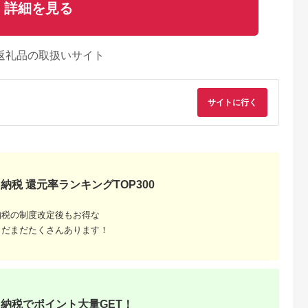
詳細を見る
返礼品の取扱いサイト
サイトに行く
納税 還元率ランキングTOP300
天ふるさと納
出典：楽天ふるさと納
出典：ふるさとチョイ
出典：楽天ふるさと
納税の制度改定後もお得な
税
税
ス
まだまだたくさんあります！
田市
新潟県
愛媛県 東温市
北海道 由仁町
と納税】米
【ふるさと納税】【定
〈坂本自然農場 穂田
【ふるさと納税】無
 5kg 令
期便】新之助5kg×3ヶ
琉〉 特別栽培米:にこ
米 令和8年産 ゆめぴ
白米 田口商
月連続お届け 米 お
まる 精米2kg ご飯 お
りか 10kg
5.0
5.0
5.0
5.0
送 秋田県産
米 新潟 新潟県 | お
弁当 おにぎり 冷めて
6,000
39,000
14,000
27,000
たこまち 白米
米 こめ 白米 食品 人
も美味しい 愛媛県産
円
寄付金額:
円
寄付金額:
円
寄付金額:
円
気 おすすめ 送料無料
ギフト プレゼント
納税でポイント大量GET！
[№5303-0056]