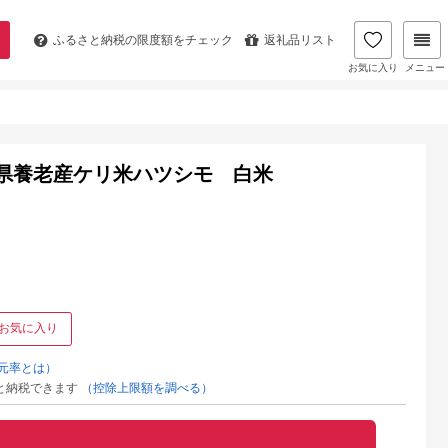
ふるさと納税の
限度額をチェック
返礼品リスト
お気に入り
メニュー
県養老産ケリ米ハツシモ 白米
お気に入り
元率とは）
と納税できます
（控除上限額を調べる）