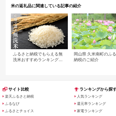
寄せ ※2025年10月上
ヒカリ 魚沼産 新潟
米の返礼品に関連している記事の紹介
旬以降順次発送予定
米】【2026年10月上
旬より1ヶ月以内に順
次発送予定】
ふるさと納税でもらえる無
岡山県 久米南町のふ
洗米おすすめランキング
納税のご紹介
【2026年最新版】還元率・
容量別で徹底比較
サイト比較
ランキングから探
楽天ふるさと納税
人気ランキング
ふるなび
還元率ランキング
ふるさとチョイス
家電ランキング