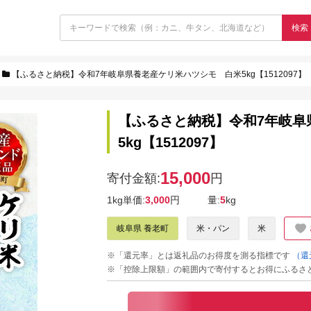
検索
【ふるさと納税】令和7年岐阜県養老産ケリ米ハツシモ 白米5kg【1512097】
【ふるさと納税】令和7年岐阜
5kg【1512097】
15,000
寄付金額:
円
1kg単価:
3,000
円
量:
5
kg
岐阜県 養老町
米・パン
米
※「還元率」とは返礼品のお得度を測る指標です
（還
※「控除上限額」の範囲内で寄付するとお得にふるさ