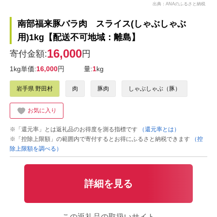
出典：ANAのふるさと納税
南部福来豚バラ肉 スライス(しゃぶしゃぶ
用)1kg【配送不可地域：離島】
16,000
寄付金額:
円
1kg単価:
16,000
円
量:
1
kg
岩手県 野田村
肉
豚肉
しゃぶしゃぶ（豚）
お気に入り
※「還元率」とは返礼品のお得度を測る指標です
（還元率とは）
※「控除上限額」の範囲内で寄付するとお得にふるさと納税できます
（控
除上限額を調べる）
詳細を見る
この返礼品の取扱いサイト