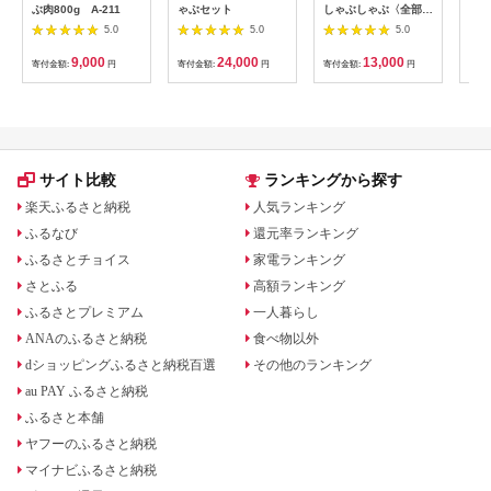
ぶ肉800g A-211
ゃぶセット
しゃぶしゃぶ〈全部真
く 
空パック〉1.6kg_13-
ポー
5.0
5.0
5.0
1506
とん
切り
9,000
24,000
13,000
寄付金額:
円
寄付金額:
円
寄付金額:
円
寄付
ゃぶ
肉 
き 
み 
ク 
お取
南市
サイト比較
ランキングから探す
25
楽天ふるさと納税
人気ランキング
ふるなび
還元率ランキング
ふるさとチョイス
家電ランキング
さとふる
高額ランキング
ふるさとプレミアム
一人暮らし
ANAのふるさと納税
食べ物以外
dショッピングふるさと納税百選
その他のランキング
au PAY ふるさと納税
ふるさと本舗
ヤフーのふるさと納税
マイナビふるさと納税