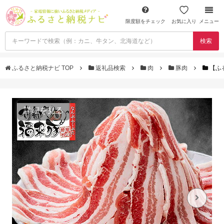
限度額をチェック
お気に入り
メニュー
検索
ふるさと納税ナビ TOP
返礼品検索
肉
豚肉
【ふ
詳細を見る