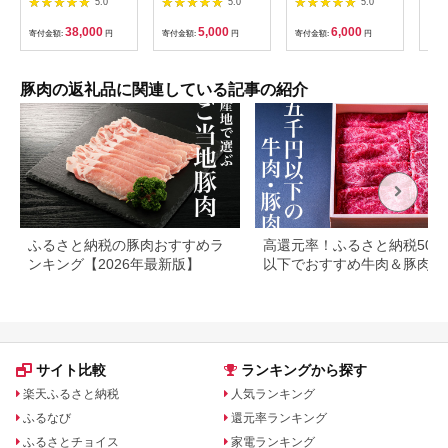
5.0
5.0
5.0
レッグ スープカレー
産 ) ブランド豚 豚肉
茨城県共通返礼品・茨
冷凍
レトルト 業務用 北海
茨城 ローズポーク カ
城県産 ) ブランド豚
00
38,000
5,000
6,000
寄付金額:
円
寄付金額:
円
寄付金額:
円
寄付
道 倶知安町 【定期
レー レトルト レトル
茨城 国産 豚肉 冷凍
便・チキンカレー・ビ
トパウチ レトルトカ
とんかつ ソテー
ーフカレー】
レー
豚肉の返礼品に関連している記事の紹介
ふるさと納税の豚肉おすすめラ
高還元率！ふるさと納税500
ンキング【2026年最新版】
以下でおすすめ牛肉＆豚肉ラ
キング！
サイト比較
ランキングから探す
楽天ふるさと納税
人気ランキング
ふるなび
還元率ランキング
ふるさとチョイス
家電ランキング