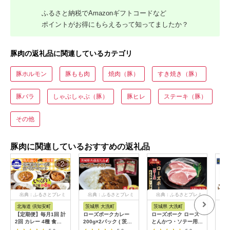
ふるさと納税でAmazonギフトコードなど
ポイントがお得にもらえるって知ってましたか？
豚肉の返礼品に関連しているカテゴリ
豚ホルモン
豚もも肉
焼肉（豚）
すき焼き（豚）
豚バラ
しゃぶしゃぶ（豚）
豚ヒレ
ステーキ（豚）
その他
豚肉に関連しているおすすめの返礼品
出典：ふるさとプレミ
出典：ふるさとプレミ
出典：ふるさとプレミ
出
アム
アム
アム
北海道 倶知安町
茨城県 大洗町
茨城県 大洗町
北
【定期便】毎月1回 計
ローズポークカレー
ローズポーク ロース
レン
2回 カレー 4種 食べ
200g×2パック ( 茨城
とんかつ・ソテー用
ひれか
比べ 8個 中辛 チキン
県共通返礼品・茨城県
約280g (140g×2枚) (
肉 