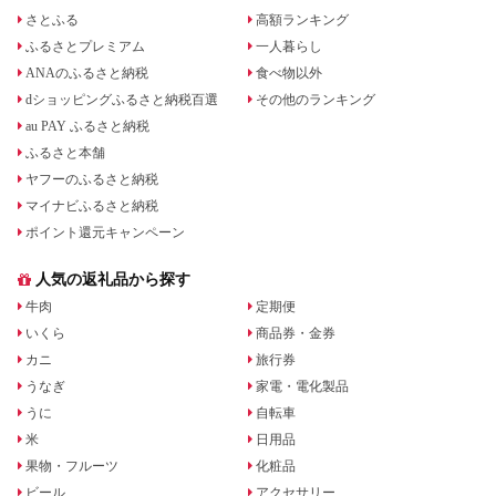
さとふる
高額ランキング
ふるさとプレミアム
一人暮らし
ANAのふるさと納税
食べ物以外
dショッピングふるさと納税百選
その他のランキング
au PAY ふるさと納税
ふるさと本舗
ヤフーのふるさと納税
マイナビふるさと納税
ポイント還元キャンペーン
人気の返礼品から探す
牛肉
定期便
いくら
商品券・金券
カニ
旅行券
うなぎ
家電・電化製品
うに
自転車
米
日用品
果物・フルーツ
化粧品
ビール
アクセサリー