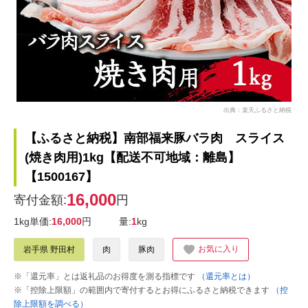
出典：楽天ふるさと納税
【ふるさと納税】南部福来豚バラ肉 スライス
(焼き肉用)1kg【配送不可地域：離島】
【1500167】
16,000
寄付金額:
円
1kg単価:
16,000
円
量:
1
kg
お気に入り
岩手県 野田村
肉
豚肉
※「還元率」とは返礼品のお得度を測る指標です
（還元率とは）
※「控除上限額」の範囲内で寄付するとお得にふるさと納税できます
（控
除上限額を調べる）