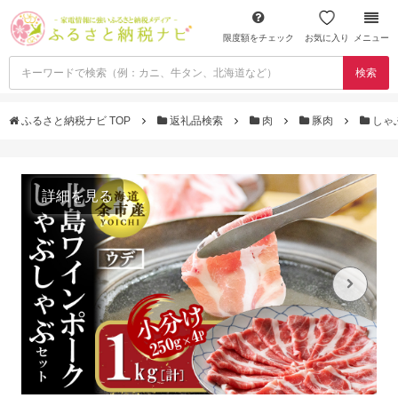
限度額をチェック
お気に入り
メニュー
検索
ふるさと納税ナビ TOP
返礼品検索
肉
豚肉
しゃ
詳細を見る