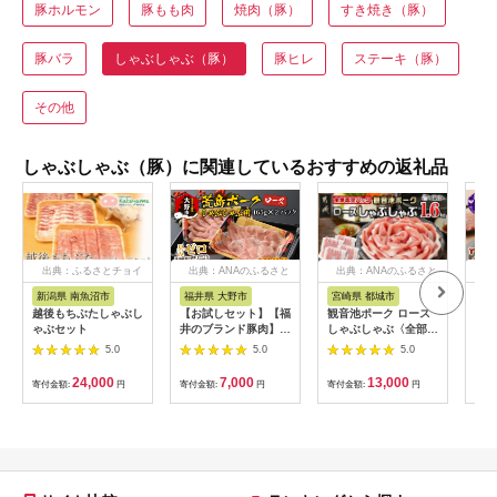
豚ホルモン
豚もも肉
焼肉（豚）
すき焼き（豚）
豚バラ
しゃぶしゃぶ（豚）
豚ヒレ
ステーキ（豚）
その他
しゃぶしゃぶ（豚）に関連しているおすすめの返礼品
出典：ふるさとチョイ
出典：ANAのふるさと
出典：ANAのふるさと
出
ス
納税
納税
新潟県 南魚沼市
福井県 大野市
宮崎県 都城市
山
越後もちぶたしゃぶし
【お試しセット】【福
観音池ポーク ロース
ワイ
ゃぶセット
井のブランド豚肉】荒
しゃぶしゃぶ〈全部真
ぶ肉
島ポーク ロースしゃ
空パック〉1.6kg_13-
5.0
5.0
5.0
ぶしゃぶ用 330g[A-
1506
054011]
24,000
7,000
13,000
寄付金額:
円
寄付金額:
円
寄付金額:
円
寄付