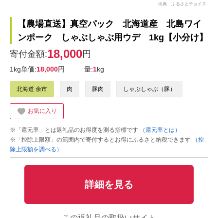
出典：ふるさとチョイス
【農場直送】真空パック 北海道産 北島ワイ
ンポーク しゃぶしゃぶ用ウデ 1kg【小分け】
18,000
寄付金額:
円
1kg単価:
18,000
円
量:
1
kg
北海道 余市
肉
豚肉
しゃぶしゃぶ（豚）
お気に入り
※「還元率」とは返礼品のお得度を測る指標です
（還元率とは）
※「控除上限額」の範囲内で寄付するとお得にふるさと納税できます
（控
除上限額を調べる）
詳細を見る
この返礼品の取扱いサイト