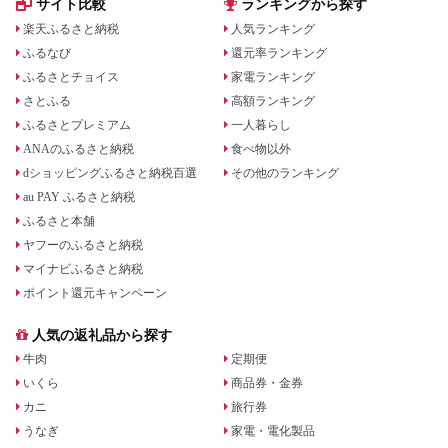
サイト比較
ランキングから探す
楽天ふるさと納税
人気ランキング
ふるなび
還元率ランキング
ふるさとチョイス
家電ランキング
さとふる
高額ランキング
ふるさとプレミアム
一人暮らし
ANAのふるさと納税
食べ物以外
dショッピングふるさと納税百選
その他のランキング
au PAY ふるさと納税
ふるさと本舗
ヤフーのふるさと納税
マイナビふるさと納税
ポイント還元キャンペーン
人気の返礼品から探す
牛肉
定期便
いくら
商品券・金券
カニ
旅行券
うなぎ
家電・電化製品