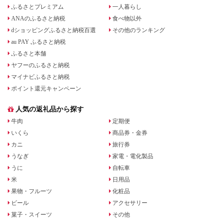
ふるさとプレミアム
一人暮らし
ANAのふるさと納税
食べ物以外
dショッピングふるさと納税百選
その他のランキング
au PAY ふるさと納税
ふるさと本舗
ヤフーのふるさと納税
マイナビふるさと納税
ポイント還元キャンペーン
人気の返礼品から探す
牛肉
定期便
いくら
商品券・金券
カニ
旅行券
うなぎ
家電・電化製品
うに
自転車
米
日用品
果物・フルーツ
化粧品
ビール
アクセサリー
菓子・スイーツ
その他