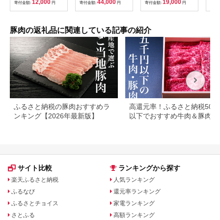
12,000
44,000
19,000
寄付金額:
円
寄付金額:
円
寄付金額:
円
寄付
ツ おかず 簡単調理 煮
または肩ロース）
込み料理 湯煎 レンジ
パック【スターゼン】
akn031-04
豚肉の返礼品に関連している記事の紹介
ふるさと納税の豚肉おすすめラ
高還元率！ふるさと納税500
ンキング【2026年最新版】
以下でおすすめ牛肉＆豚肉ラ
キング！
サイト比較
ランキングから探す
楽天ふるさと納税
人気ランキング
ふるなび
還元率ランキング
ふるさとチョイス
家電ランキング
さとふる
高額ランキング