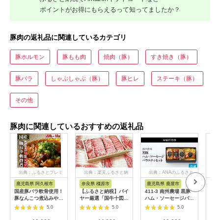
ポイントがお得にもらえるって知ってましたか？
豚肉の返礼品に関連しているカテゴリ
豚ホルモン
豚もも肉
焼肉（豚）
すき焼き（豚）
豚バラ
しゃぶしゃぶ（豚）
豚ヒレ
ステーキ（豚）
その他
豚肉に関連しているおすすめの返礼品
出典：ふるさとプレミ
出典：楽天ふるさと納
出典：ANAのふるさと
アム
税
納税
鹿児島県 阿久根市
奈良県 橿原市
鹿児島県 鹿屋市
山
国産豚バラ軟骨使用！
【ふるさと納税】バイ
411-3 南州農場 黒豚
豚肉
豚なんこつ煮込みやわ
ヤー厳選「国牛十図」
ハム・ソーセージバラ
しゃ
らか仕上げ(計2.2kg・
の銘牛・大和牛（やま
エティセット（NN-
ク 
5.0
5.0
5.0
220g×10袋)国産 豚肉
とうし）（牝牛）すき
3837） KN005-008
産
ばら なんこつ ナンコ
焼き用700g（ロース