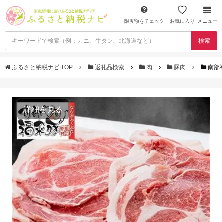
限度額をチェック
お気に入り
メニュー
検索
ふるさと納税ナビ TOP
返礼品検索
肉
豚肉
南部
詳細を見る