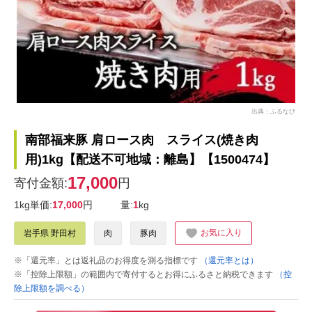
出典：ふるなび
南部福来豚 肩ロース肉 スライス(焼き肉
用)1kg【配送不可地域：離島】【1500474】
17,000
寄付金額:
円
1kg単価:
17,000
円
量:
1
kg
お気に入り
岩手県 野田村
肉
豚肉
※「還元率」とは返礼品のお得度を測る指標です
（還元率とは）
※「控除上限額」の範囲内で寄付するとお得にふるさと納税できます
（控
除上限額を調べる）