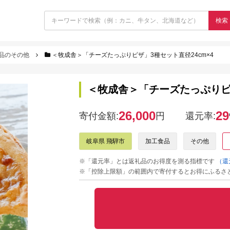
検索
品のその他
＜牧成舎＞「チーズたっぷりピザ」3種セット直径24cm×4
＜牧成舎＞「チーズたっぷりピザ
26,000
29
寄付金額:
円
還元率:
岐阜県 飛騨市
加工食品
その他
※「還元率」とは返礼品のお得度を測る指標です
（還
※「控除上限額」の範囲内で寄付するとお得にふるさ