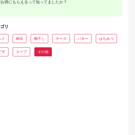
がお得にもらえるって知ってましたか？
典：ふるなび
出典：ふるさとプレミ
出典：ふるなび
出典：ふるな
アム
父市
北海道 鹿追町
北海道 上士幌町
北海道 士幌町
なみチーズ工
北海道十勝産 よつ葉
よつ葉 無塩 バター
【定期便（全5回）】
ゴリ
ィーセット
スモークチーズ12個
150g×10個 北海道 乳
よつ葉 チーズ バター
入り SKA028
製品 国産バター 食塩
満喫定期便 北海道 十
5.0
5.0
5.0
5.0
不使用 カルトンバタ
勝 士幌町
ルト
納豆
梅干し
チーズ
バター
はちみつ
6,000
13,000
15,000
60,000
ー
円
寄付金額:
円
寄付金額:
円
寄付金額:
円
ピザ
スープ
その他
るさと納