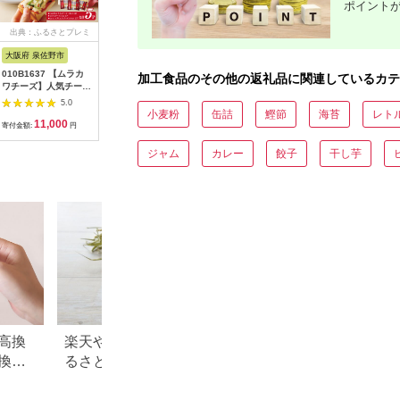
ポイント
出典：ふるさとプレミ
出典：ふるなび
出典：ふるさとプレミ
出
アム
アム
大阪府 泉佐野市
北海道 幕別町
北海道 倶知安町
埼玉県 秩
010B1637 【ムラカ
よつ葉バター食塩不使
梅月菓子舗【生チーズ
秩父やま
加工食品のその他の返礼品に関連しているカテ
ワチーズ】人気チーズ
用 3kg（150g×20
タルト】 ちーず スイ
房 パーテ
3種セット【食べ比べ
個）バター
ーツ デザート
計6種
5.0
5.0
5.0
普段使い 高評価 ちー
小麦粉
缶詰
鰹節
海苔
レト
11,000
27,000
18,000
2
ず】
寄付金額:
円
寄付金額:
円
寄付金額:
円
寄付金額:
ジャム
カレー
餃子
干し芋
高換
楽天やふるなびで人気！ふ
青森県 板柳町のふ
換金
るさと納税「3,000円」の返
税のご紹介
礼品まとめ