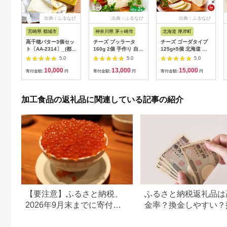
出典：ふるなび
出典：ふるなび
出典：ふるなび
宮崎県 都城市
神奈川県 茅ヶ崎市
北海道 厚岸町
高千穂バター3個セッ
チーズ ブッラータ
チーズ ゴーダタイプ
ト〔AA-2314〕_(都城
160g 2個 手作り 自家
125g×5個 北海道 厚
市) 高千穂バター 九州
製 湘南 チーズ
岸町産 株式会社森高
5.0
5.0
5.0
産生乳 有塩タイプ 爽
牧場 ゴーダチーズ
10,000
13,000
15,000
やか スッキリ トース
寄付金額:
円
寄付金額:
円
寄付金額:
円
ト 料理 お菓子づくり
熟練の職人 風味豊か
とろける ジュワー 南
加工食品の返礼品に関連している記事の紹介
日本酪農
【要注意】ふるさと納税、
ふるさと納税返礼品は
2026年9月末までに寄付し
金率？換金しやすい？
ないと損する可能性大｜10
の可否について