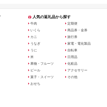
す
人気の返礼品から探す
牛肉
定期便
いくら
商品券・金券
カニ
旅行券
うなぎ
家電・電化製品
うに
自転車
米
日用品
果物・フルーツ
化粧品
ビール
アクセサリー
菓子・スイーツ
その他
おせち