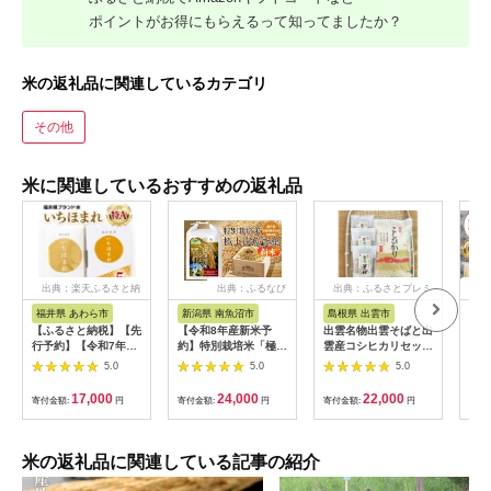
ポイントがお得にもらえるって知ってましたか？
米の返礼品に関連しているカテゴリ
その他
米に関連しているおすすめの返礼品
出典：楽天ふるさと納
出典：ふるなび
出典：ふるさとプレミ
出
税
アム
福井県 あわら市
新潟県 南魚沼市
島根県 出雲市
福
【ふるさと納税】【先
【令和8年産新米予
出雲名物出雲そばと出
【令
行予約】【令和7年
約】特別栽培米「極上
雲産コシヒカリセット
まれ
産】いちほまれ 精米
南魚沼産コシヒカリ」
322032_EH002
（計
5.0
5.0
5.0
5kg 《ギフトにもお
（有機肥料、8割減農
産 
すすめ！化粧箱入り》
薬栽培）玄米5ｋｇ
米 新
17,000
24,000
22,000
寄付金額:
円
寄付金額:
円
寄付金額:
円
寄付
／ 福井県産 ブランド
【銘柄米 ブランド米
c00
米 白米 贈り物 お取り
玄米 こしひかり コシ
寄せ ※2025年10月上
ヒカリ 魚沼産 新潟
旬以降順次発送予定
米】【2026年10月上
米の返礼品に関連している記事の紹介
旬より1ヶ月以内に順
次発送予定】