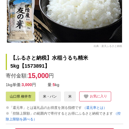
出典：楽天ふるさと納税
【ふるさと納税】水稲うるち精米
5kg【1573891】
15,000
寄付金額:
円
1kg単価:
3,000
円
量:
5
kg
お気に入り
山口県 柳井市
米・パン
米
※「還元率」とは返礼品のお得度を測る指標です
（還元率とは）
※「控除上限額」の範囲内で寄付するとお得にふるさと納税できます
（控
除上限額を調べる）