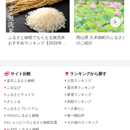
ふるさと納税でもらえる無洗米
岡山県 久米南町のふるさと
おすすめランキング【2026年最
のご紹介
新版】還元率・容量別で徹底比
較
サイト比較
ランキングから探す
楽天ふるさと納税
人気ランキング
ふるなび
還元率ランキング
ふるさとチョイス
家電ランキング
さとふる
高額ランキング
ふるさとプレミアム
一人暮らし
ANAのふるさと納税
食べ物以外
dショッピングふるさと納税百選
その他のランキング
au PAY ふるさと納税