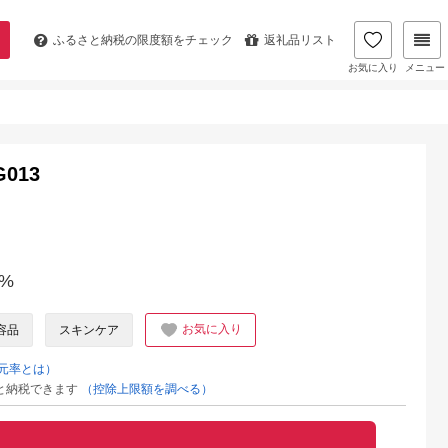
ふるさと納税の
限度額をチェック
返礼品リスト
お気に入り
メニュー
013
%
お気に入り
容品
スキンケア
元率とは）
と納税できます
（控除上限額を調べる）