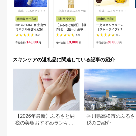
出典：ふるさとチョイ
出典：楽天ふるさと納
出典：ふるさとチョイ
ス
税
ス
静岡県 富士宮市
石川県 金沢市
岡山県 里庄町
0014-01-04. 富士山の
【ふるさと納税】【母
一光スキンクリーム
ミネラルを含んだ保湿
の日】【箔一】金華ゴ
（ジャータイプ）2個
用全身乳液「ナリアミ
ールド カプセルEX N
セット
5.0
5.0
5.0
ルク」
｜石川 金沢 加賀百万
14,000
19,000
20,000
石 加賀 百万石 北陸
寄付金額:
円
寄付金額:
円
寄付金額:
円
北陸復興 北陸支援 |
母の日ギフト 贈り物
マザーズデー 送料無
スキンケアの返礼品に関連している記事の紹介
料 美容液 金 美容 う
るおい 保水 保湿 美肌
女性 ギフト 贈答 プレ
ゼント ご褒美 石川 金
沢
【2026年最新】ふるさと納
香川県高松市のふるさ
税の美容おすすめランキン
税のご紹介
グ｜美容家電・コスメ・ス