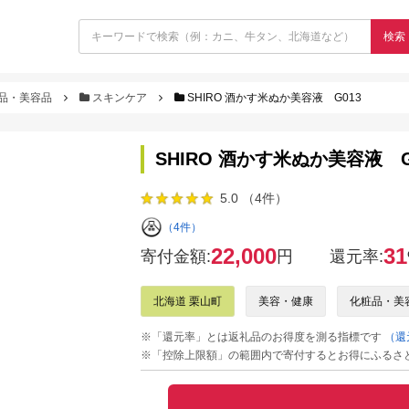
検索
品・美容品
スキンケア
SHIRO 酒かす米ぬか美容液 G013
SHIRO 酒かす米ぬか美容液 G
5.0 （4件）
（4件）
22,000
31
寄付金額:
円
還元率:
北海道 栗山町
美容・健康
化粧品・美
※「還元率」とは返礼品のお得度を測る指標です
（還
※「控除上限額」の範囲内で寄付するとお得にふるさ