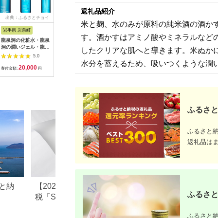
返礼品紹介
出典：ふるさとチョイ
出典：楽天ふるさと納
出典：楽天ふるさと納
出典：楽
米と麹、水のみが原料の純米酒の酒か
ス
税
税
岩手県 岩泉町
大阪府 枚方市
茨城県 八千代町
岩手県 陸
す。酒かすはアミノ酸やミネラルなど
龍泉洞の化粧水・龍泉
【ふるさと納税】【目
【ふるさと納税】
先行予約 
洞の潤いジェル・龍泉
元用保湿クリーム】ア
BULGARIA ROSE ダ
180ml 
したクリアな肌へと導きます。米ぬか
洞の水クレンジングセ
イクリーム
マスク ローズ ウォー
ンワンジェ
5.0
5.0
5.0
ット(各1本)
【1173912】
ター 500ml ダマスク
150ml 
水分を蓄えるため、吸いつくような潤
20,000
20,000
18,000
1
【1419800】
ローズ ローズウォー
仙酒造 日
寄付金額:
円
寄付金額:
円
寄付金額:
円
寄付金額:
ター 母の日 美容 スキ
アルコール
ンケア コスメ 化粧水
カクテル 
バラ 保湿 肌 ふるさと
スキンケア
納税
ン 化粧水
保湿 美容 
月から順次
ふるさと
限定
ふるさと
返礼品は
と納
【2026年最新】ふるさと納
福島県 棚倉町のふ
ふるさと
税「SHIRO」返礼品の人
税のご紹介
気・還元率ランキング
ふるさと納