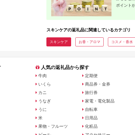
ポイント
スキンケアの返礼品に関連しているカテゴリ
スキンケア
お香・アロマ
コスメ・香水
す
人気の返礼品から探す
牛肉
定期便
いくら
商品券・金券
カニ
旅行券
うなぎ
家電・電化製品
うに
自転車
米
日用品
果物・フルーツ
化粧品
ビール
アクセサリー