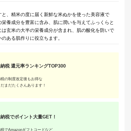
天ふるさと納
出典：ふるさとチョイ
出典：ふるなび
出典：楽天ふるさと
すと、精米の度に届く新鮮な米ぬかを使った美容液で
税
ス
前高田市
大阪府 忠岡町
静岡県 袋井市
富山県 小矢部市
の栄養成分を豊富に含み、肌に潤いを与えてふっくらと
雪っこ
W発酵エキス+和漢植
クレンジング DHC オ
【ふるさと納税】富
3本 オールイ
物エキス配合 FRAIS
リーブ コンセントレ
県産ハトムギ ボディ
には玄米の大半の栄養成分が含まれ、肌の酸化を防いで
ル 美容液
FRAIS-フレフレ- 2点
ート オイル クレンジ
クリーム(150g×2
5.0
5.0
5.0
5.0
1本 セット 酔
セット【1116964】
ング
本)
いのある肌作りに役立ちます。
6,000
22,000
16,000
16,000
本酒 地酒 酒
N521G902【13150
円
寄付金額:
円
寄付金額:
円
寄付金額:
円
 どぶろく
6】
人気 ギフト
 ローショ
 エッセンス
2023年10
発送 冬季
納税 還元率ランキングTOP300
納税の制度改定後もお得な
まだまだたくさんあります！
るさと納
納税でポイント大量GET！
税でAmazonギフトコードなど