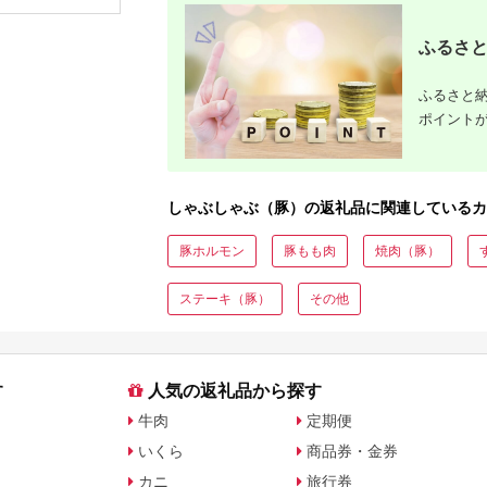
ゃぶしゃぶ ミンチ 挽
しゃぶ 肉巻き 料理
山形県 200
肉 ハンバーグ すき焼
【スーパーよしだ】
0375
き 弁当 おかず おつま
ふるさと
み 万能食材 真空パッ
ク 大容量 詰め合わせ
お取り寄せ 宮崎県 日
ふるさと納
南市 送料無料_CD66-
25
ポイント
しゃぶしゃぶ（豚）の返礼品に関連しているカ
豚ホルモン
豚もも肉
焼肉（豚）
ステーキ（豚）
その他
す
人気の返礼品から探す
牛肉
定期便
いくら
商品券・金券
カニ
旅行券