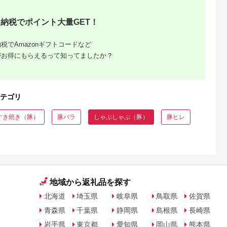
g F2Y-
ーク ブランド豚 しゃ
ぶしゃぶ 豚しゃぶし
ゃぶ ロース 肩ロース
納税でポイント大量GET！
バラ Ahc-10
税でAmazonギフトコードなど
がお得にもらえるって知ってましたか？
テゴリ
すき焼き（豚）
豚バラ
しゃぶしゃぶ（豚）
豚ヒレ
地域から返礼品を探す
北海道
埼玉県
岐阜県
鳥取県
佐賀県
青森県
千葉県
静岡県
島根県
長崎県
岩手県
東京都
愛知県
岡山県
熊本県