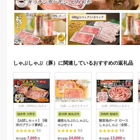
しゃぶしゃぶ（豚）に関連しているおすすめの返礼品
出典：ANAのふるさと
出典：ふるさとチョイ
出典：ANAのふるさと
納税
ス
納税
福井県 大野市
新潟県 南魚沼市
宮崎県 都城市
【お試しセット】【福
越後もちぶたしゃぶし
観音池ポーク ロース
井のブランド豚肉】荒
ゃぶセット
しゃぶしゃぶ〈全部真
島ポーク ロースしゃ
空パック〉1.6kg_13-
5.0
5.0
5.0
ぶしゃぶ用 330g[A-
1506
7,000
24,000
13,000
054011]
寄付金額:
円
寄付金額:
円
寄付金額:
円