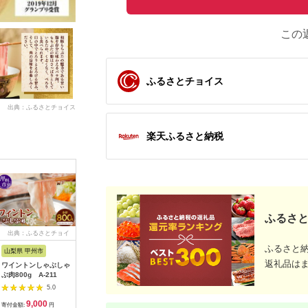
この
ふるさとチョイス
出典：ふるさとチョイス
楽天ふるさと納税
ふるさと
出典：ふるさとチョイ
出典：ANAのふるさと
出典：ふるさとチョイ
出典：ふ
ス
納税
ス
ふるさと
山梨県 甲州市
宮崎県 日南市
鹿児島県 出水市
山形県
返礼品は
ワイントンしゃぶしゃ
数量限定 豚肉 わくわ
i357 鹿児島県産黒豚
山形の極み
ぶ肉800g A-211
く セット 合計3.8kg
バラしゃぶしゃぶ
金華豚 し
ポーク 国産 豚ロース
800g(約400g×2P) 豚
用 しゃぶ
5.0
5.0
5.0
とんかつ スライス 豚
肉 黒豚 国産 鹿児島県
バラ 肩ロ
9,000
19,000
16,000
2
切り落とし 豚バラ し
産 バラ バラ肉 しゃぶ
肉 お肉 
寄付金額:
円
寄付金額:
円
寄付金額:
円
寄付金額: