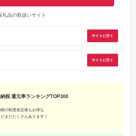
返礼品の取扱いサイト
サイトに行く
サイトに行く
納税 還元率ランキングTOP300
るさとチョイ
出典：ふるさとチョイ
出典：ふるさとチョイ
出典：ふるさとチョ
ス
ス
ス
納税の制度改定後もお得な
山形県
高知県 四万十町
大分県 国東市
まだまだたくさんあります！
 平田牧場
金華豚 しゃぶしゃぶ
平野協同畜産の「麦
大分県産味一ねぎ×国
ゃぶしゃぶ
用 高級ブランド豚 豚
豚」しゃぶしゃぶ3種
東市ブランド桜王豚
しゃぶ 豚肉
肉 バラ ロース モモ
食べ比べ 600g（200
ねぎしゃぶセット
5.0
5.0
5.0
5.0
ース ロース
肉 お肉 おにく ニク
ｇ×3パック） 3～4人
_1969R
3,000
13,000
6,000
11,000
おにく ニク
山形県 F2Y-0464
前 豚肉 麦豚 四万十ポ
円
寄付金額:
円
寄付金額:
円
寄付金額:
円