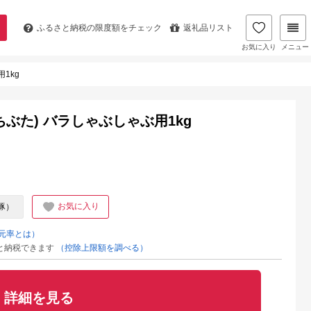
ふるさと納税の
限度額をチェック
返礼品リスト
お気に入り
メニュー
1kg
ぶた) バラしゃぶしゃぶ用1kg
お気に入り
豚）
元率とは）
と納税できます
（控除上限額を調べる）
詳細を見る