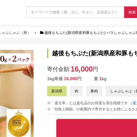
検索
しゃぶしゃぶ（豚）
越後もちぶた(新潟県産和豚もちぶた) バラしゃぶしゃぶ用
越後もちぶた(新潟県産和豚もち
16,000
寄付金額:
円
1kg単価:
16,000
円
量:
1
kg
新潟県
肉
豚肉
しゃぶしゃぶ（
※「還元率」とは返礼品のお得度を測る指標です
（還
※「控除上限額」の範囲内で寄付するとお得にふるさ