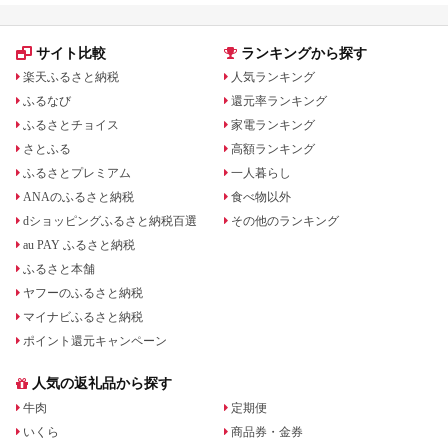
子連れ カップル 家族
人気 おすすめ 旅行ク
ーポン 店頭 オンライ
サイト比較
ランキングから探す
ン ネット予約 電話 有
効期間3年
楽天ふるさと納税
人気ランキング
ふるなび
還元率ランキング
ふるさとチョイス
家電ランキング
さとふる
高額ランキング
ふるさとプレミアム
一人暮らし
ANAのふるさと納税
食べ物以外
dショッピングふるさと納税百選
その他のランキング
au PAY ふるさと納税
ふるさと本舗
ヤフーのふるさと納税
マイナビふるさと納税
ポイント還元キャンペーン
人気の返礼品から探す
牛肉
定期便
いくら
商品券・金券