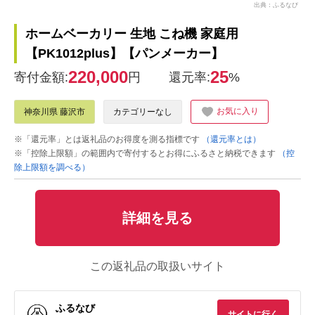
出典：ふるなび
ホームベーカリー 生地 こね機 家庭用
【PK1012plus】【パンメーカー】
220,000
25
寄付金額:
円
還元率:
%
お気に入り
神奈川県 藤沢市
カテゴリーなし
※「還元率」とは返礼品のお得度を測る指標です
（還元率とは）
※「控除上限額」の範囲内で寄付するとお得にふるさと納税できます
（控
除上限額を調べる）
詳細を見る
この返礼品の取扱いサイト
ふるなび
サイトに行く