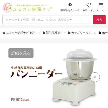
限度額をチェック
お気に入り
メニュー
検索
ふるさと納税ナビ TOP
返礼品検索
カテゴリーなし
ホー
詳細を見る