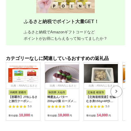
ふるさと納税でポイント大量GET！
ふるさと納税でAmazonギフトコードなど
ポイントがお得にもらえるって知ってましたか？
カテゴリーなしに関連しているおすすめの返礼品
出典：ANAのふるさと
出典：ANAのふるさと
出典：ANAのふるさと
出
納税
納税
納税
沖縄県 那覇市
秋田県 大仙市
北海道 根室市
埼
【那覇市】JTBふるさ
蜂蜜あんバター
【北海道根室産】牡蠣
【2
と旅行クーポン
200g×2個 ローズメイ
むき身150g×4P[5月
予約
（3,000円分）有効期
[あんバター はちみ
下旬以降発送] A-
史！
5.0
5.0
5.0
間3年（Eメール発
つ 発酵バター あん
54007
ムの
行）｜旅行 トラベル
こ 水あめ不使用 秋
水・
10,000
10,000
14,000
寄付金額:
円
寄付金額:
円
寄付金額:
円
寄付
予約 国内旅行 JTB 宿
田県 大仙市]
約3
泊 観光 体験 旅行券
03
宿泊券 旅行予約 ホテ
ル 旅館 チケット 子供