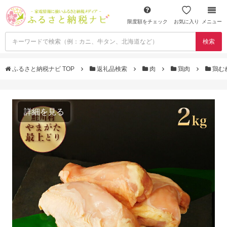
限度額をチェック
お気に入り
メニュー
検索
ふるさと納税ナビ TOP
返礼品検索
肉
鶏肉
鶏む
詳細を見る