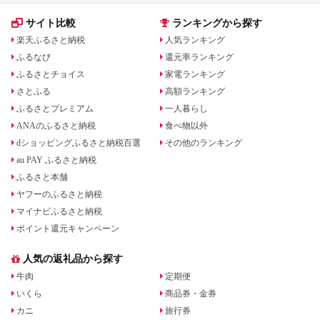
サイト比較
ランキングから探す
楽天ふるさと納税
人気ランキング
ふるなび
還元率ランキング
ふるさとチョイス
家電ランキング
さとふる
高額ランキング
ふるさとプレミアム
一人暮らし
ANAのふるさと納税
食べ物以外
dショッピングふるさと納税百選
その他のランキング
au PAY ふるさと納税
ふるさと本舗
ヤフーのふるさと納税
マイナビふるさと納税
ポイント還元キャンペーン
人気の返礼品から探す
牛肉
定期便
いくら
商品券・金券
カニ
旅行券