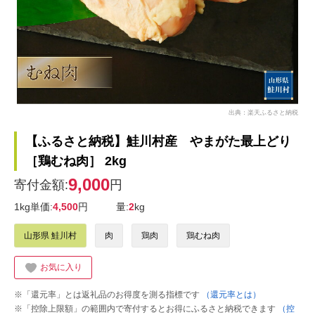
出典：楽天ふるさと納税
【ふるさと納税】鮭川村産 やまがた最上どり
［鶏むね肉］ 2kg
9,000
寄付金額:
円
1kg単価:
4,500
円
量:
2
kg
山形県 鮭川村
肉
鶏肉
鶏むね肉
お気に入り
※「還元率」とは返礼品のお得度を測る指標です
（還元率とは）
※「控除上限額」の範囲内で寄付するとお得にふるさと納税できます
（控