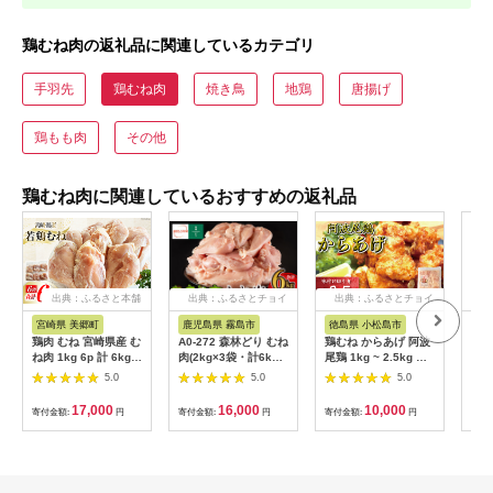
鶏むね肉の返礼品に関連しているカテゴリ
手羽先
鶏むね肉
焼き鳥
地鶏
唐揚げ
鶏もも肉
その他
鶏むね肉に関連しているおすすめの返礼品
出典：ふるさと本舗
出典：ふるさとチョイ
出典：ふるさとチョイ
出
ス
ス
宮崎県 美郷町
鹿児島県 霧島市
徳島県 小松島市
宮
鶏肉 むね 宮崎県産 む
A0-272 森林どり むね
鶏むね からあげ 阿波
【ふ
ね肉 1kg 6p 計 6kg
肉(2kg×3袋・計6kg)
尾鶏 1kg ~ 2.5kg 選
県産
[九州児湯フーズ 宮崎
【ウェルファムフー
べる 内容量 冷凍 唐揚
げ 
5.0
5.0
5.0
県 美郷町 31ai0025]
ズ】霧島市 鶏胸肉 鶏
げ 唐揚 カラアゲ ミン
（2
肉 精肉 国産 鳥肉 と
ムネ肉 6kg 鶏むね 国
チ 入り 惣菜 揚げ物
2.
17,000
16,000
10,000
寄付金額:
円
寄付金額:
円
寄付金額:
円
寄付
り肉 鳥 鶏 トリ 若鶏
産 鳥肉 鶏肉 胸肉
冷凍食品 鶏肉 鶏 鳥
切り
国産鶏
鶏唐揚げ 鶏のから揚
真空
げ ブランド 地鶏 おつ
料無
まみ おかず 弁当 徳島
県 小松島