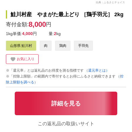
出典：ふるさとチョイス
鮭川村産 やまがた最上どり ［鶏手羽元］ 2kg
8,000
寄付金額:
円
1kg単価:
4,000
円
量:
2
kg
山形県 鮭川村
肉
鶏肉
手羽先
お気に入り
※「還元率」とは返礼品のお得度を測る指標です
（還元率とは）
※「控除上限額」の範囲内で寄付するとお得にふるさと納税できます
（控
除上限額を調べる）
詳細を見る
この返礼品の取扱いサイト