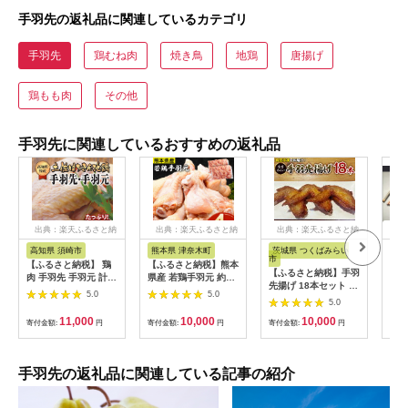
手羽先の返礼品に関連しているカテゴリ
手羽先
鶏むね肉
焼き鳥
地鶏
唐揚げ
鶏もも肉
その他
手羽先に関連しているおすすめの返礼品
出典：楽天ふるさと納
出典：楽天ふるさと納
出典：楽天ふるさと納
出
税
税
税
高知県 須崎市
熊本県 津奈木町
茨城県 つくばみらい
徳
市
【ふるさと納税】 鶏
【ふるさと納税】熊本
阿波
【ふるさと納税】手羽
肉 手羽先 手羽元 計
県産 若鶏手羽元 約
本（
先揚げ 18本セット 焼
2kg ブランド鶏 お得
4kg 2kg×2P 《30日
5.0
5.0
き鳥 家飲み
パック 詰め合わせ 土
以内に出荷予定(土日
5.0
佐はちきん地鶏 簡単
祝除く)》 熊本県 葦北
11,000
10,000
10,000
寄付金額:
円
寄付金額:
円
寄付金額:
円
寄付
調理 料理 唐揚げ おか
郡 津奈木町
ず おつまみ から揚げ
からあげ用 てばさき
てばもと とり肉 鳥肉
手羽先の返礼品に関連している記事の紹介
セット ギフト 贈答用
おすすめ ランキング
高知県 須崎市