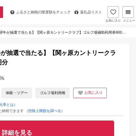
ふるさと納税の
限度額をチェック
返礼品リスト
お気に入り
メニュー
牛が抽選で当たる】【関ヶ原カントリークラブ】ゴルフ場補助利用券9000円分
牛が抽選で当たる】【関ヶ原カントリークラ
円分
%
お気に入り
体験・ツアー
ゴルフ場利用権
元率とは）
と納税できます
（控除上限額を調べる）
詳細を見る