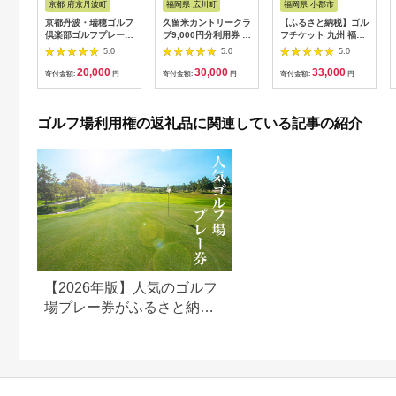
京都 府京丹波町
福岡県 広川町
福岡県 小郡市
京都丹波・瑞穂ゴルフ
久留米カントリークラ
【ふるさと納税】ゴル
倶楽部ゴルフプレー利
ブ9,000円分利用券 /
フチケット 九州 福岡
用券（6,000円分）
ゴルフ[AFAD007]
小郡カンツリー倶楽部
5.0
5.0
5.0
[020CK001]
ギフト券 9枚 9000円
20,000
30,000
33,000
ゴルフ チケット 商品
寄付金額:
円
寄付金額:
円
寄付金額:
円
券 ゴルフ券 スポーツ
ラウンド 券 福岡県 小
郡市
ゴルフ場利用権の返礼品に関連している記事の紹介
【2026年版】人気のゴルフ
場プレー券がふるさと納税
でもらえる！