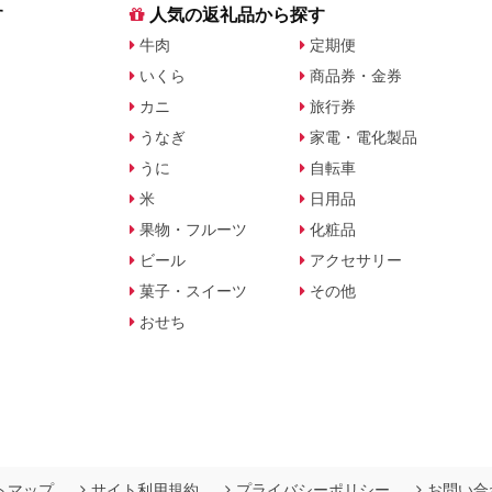
す
人気の返礼品から探す
牛肉
定期便
いくら
商品券・金券
カニ
旅行券
うなぎ
家電・電化製品
うに
自転車
米
日用品
果物・フルーツ
化粧品
ビール
アクセサリー
菓子・スイーツ
その他
おせち
トマップ
サイト利用規約
プライバシーポリシー
お問い合