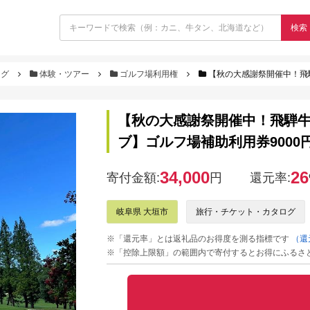
検索
ログ
体験・ツアー
ゴルフ場利用権
【秋の大感謝祭開催中！飛騨
【秋の大感謝祭開催中！飛騨
ブ】ゴルフ場補助利用券9000
34,000
26
寄付金額:
円
還元率:
岐阜県 大垣市
旅行・チケット・カタログ
※「還元率」とは返礼品のお得度を測る指標です
（還
※「控除上限額」の範囲内で寄付するとお得にふるさ