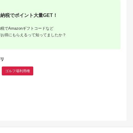
発田市
山梨県 都留市
愛知県 大府市
山梨県 都留市
用券
＜15,000円分＞都ゴ
【日本最大級 400打
【3,000円分】山梨
0円分 ゴルフ
ルフ倶楽部 ゴルフ場
席 ゴルフ練習場】ゴ
都留市内 ゴルフ場
納税でポイント大量GET！
 ゴルフ ゴル
優待プレー補助利用券
ルフ倶楽部大樹 大府
通利用券｜ ゴルフ
5.0
5.0
5.0
5.0
 ゴルフ
｜山梨県 都留市 都留
店 施設利用券
用券
00,000
50,000
34,000
10,000
ゴルフ ゴルフ場 予約
【12,000円分】
円
寄付金額:
円
寄付金額:
円
寄付金額:
円
税でAmazonギフトコードなど
プレー 優待券 利用券
チケット 補助券 プレ
がお得にもらえるって知ってましたか？
ー券
リ
ゴルフ場利用権