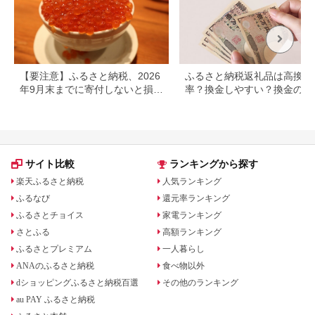
【要注意】ふるさと納税、2026
ふるさと納税返礼品は高換金
年9月末までに寄付しないと損す
率？換金しやすい？換金の可
る可能性大｜10月からの制度変
について
更を解説
サイト比較
ランキングから探す
楽天ふるさと納税
人気ランキング
ふるなび
還元率ランキング
ふるさとチョイス
家電ランキング
さとふる
高額ランキング
ふるさとプレミアム
一人暮らし
ANAのふるさと納税
食べ物以外
dショッピングふるさと納税百選
その他のランキング
au PAY ふるさと納税