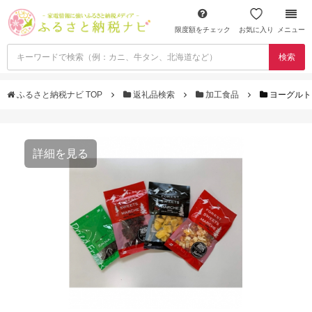
限度額をチェック
お気に入り
メニュー
検索
ふるさと納税ナビ TOP
返礼品検索
加工食品
ヨーグルトと
詳細を見る