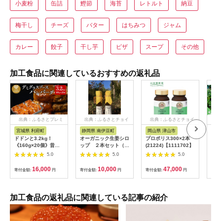
小麦粉
缶詰
鰹節
海苔
レトルト
納豆
梅干し
チーズ
バター
はちみつ
ジャム
カレー
餃子
干し芋
ピザ
スープ
その他
加工食品に関連しているおすすめの返礼品
出典：ふるさとプレミ
出典：ふるさとチョイ
出典：ふるさとチョイ
出
アム
ス
ス
宮城県 利府町
静岡県 南伊豆町
岡山県 津山市
兵
ドドンと3.2kg！
オーガニック生姜シロ
プロポリス300×2本
淡路
《160g×20個》昔懐
ップ ２本セット（プ
(21224)【1111702】
おす
かしいデミグラスソー
レーン） 【 生姜 健
5.0
5.0
5.0
スハンバーグ 肉 洋食
康 ジンジャーシロッ
簡単 大容量 湯煎 湯せ
プ ジンジャー しょう
16,000
10,000
47,000
寄付金額:
円
寄付金額:
円
寄付金額:
円
寄付
ん 個包装 [大容量 ハ
が 生姜シロップ 】
ンバーグ 肉 おかず 惣
<H-1>
菜 個包装 簡単 湯せん
洋食 湯煎 個別包装 小
加工食品の返礼品に関連している記事の紹介
分 お弁当 便利 お試
し]|06_thm-040601