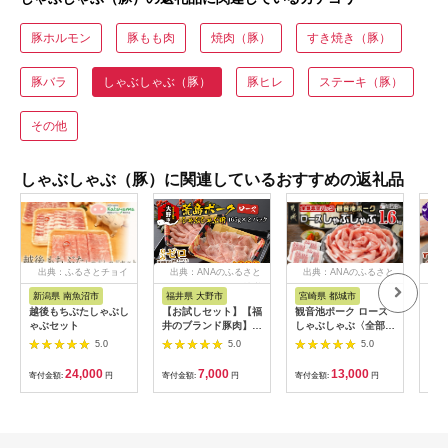
豚ホルモン
豚もも肉
焼肉（豚）
すき焼き（豚）
豚バラ
しゃぶしゃぶ（豚）
豚ヒレ
ステーキ（豚）
その他
しゃぶしゃぶ（豚）に関連しているおすすめの返礼品
出典：ふるさとチョイ
出典：ANAのふるさと
出典：ANAのふるさと
出
ス
納税
納税
新潟県 南魚沼市
福井県 大野市
宮崎県 都城市
山
越後もちぶたしゃぶし
【お試しセット】【福
観音池ポーク ロース
ワイ
ゃぶセット
井のブランド豚肉】荒
しゃぶしゃぶ〈全部真
ぶ肉
島ポーク ロースしゃ
空パック〉1.6kg_13-
5.0
5.0
5.0
ぶしゃぶ用 330g[A-
1506
054011]
24,000
7,000
13,000
寄付金額:
円
寄付金額:
円
寄付金額:
円
寄付