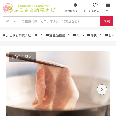
限度額をチェック
お気に入り
メニュー
検索
ふるさと納税ナビ TOP
返礼品検索
肉
豚肉
しゃ
詳細を見る