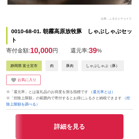
出典：ふるさとチョイス
0010-68-01. 朝霧高原放牧豚 しゃぶしゃぶセッ
ト
10,000
39
寄付金額:
円
還元率:
%
静岡県 富士宮市
肉
豚肉
しゃぶしゃぶ（豚）
お気に入り
※「還元率」とは返礼品のお得度を測る指標です
（還元率とは）
※「控除上限額」の範囲内で寄付するとお得にふるさと納税できます
（控
除上限額を調べる）
詳細を見る