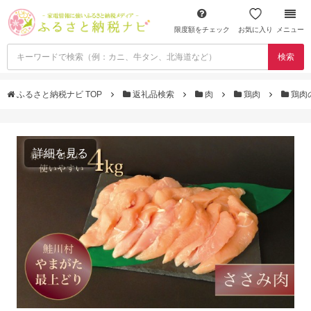
限度額をチェック
お気に入り
メニュー
検索
ふるさと納税ナビ TOP
返礼品検索
肉
鶏肉
鶏肉
詳細を見る