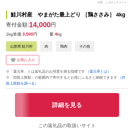
出典：ふるさとチョイス
鮭川村産 やまがた最上どり ［鶏ささみ］ 4kg
14,000
寄付金額:
円
1kg単価:
3,500
円
量:
4
kg
山形県 鮭川村
肉
鶏肉
その他
お気に入り
※「還元率」とは返礼品のお得度を測る指標です
（還元率とは）
※「控除上限額」の範囲内で寄付するとお得にふるさと納税できます
（控
除上限額を調べる）
詳細を見る
この返礼品の取扱いサイト