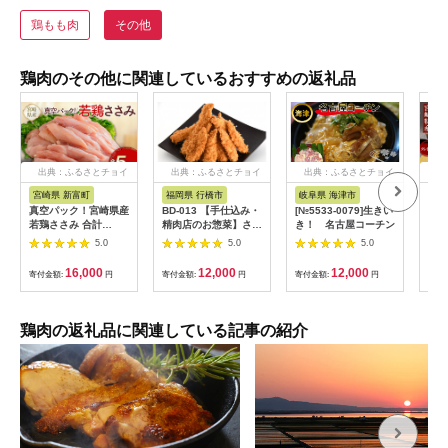
鶏もも肉
その他
鶏肉のその他に関連しているおすすめの返礼品
出典：ふるさとチョイ
出典：ふるさとチョイ
出典：ふるさとチョイ
出
ス
ス
ス
宮崎県 新富町
福岡県 行橋市
岐阜県 海津市
宮
真空パック！宮崎県産
BD-013 【手仕込み・
[№5533-0079]生きい
＜鶏
若鶏ささみ 合計
精肉店のお惣菜】ささ
き！ 名古屋コーチン
鶏刺
5kg【C407】
みカツ70g×12枚
＞翌
5.0
5.0
5.0
小分
たき
16,000
12,000
12,000
寄付金額:
円
寄付金額:
円
寄付金額:
円
寄付
タタ
刺身
鶏肉の返礼品に関連している記事の紹介