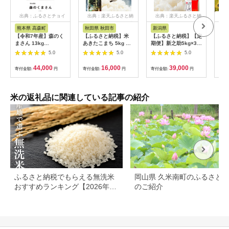
出典：ふるさとチョイ
出典：楽天ふるさと納
出典：楽天ふるさと納
出
ス
税
税
熊本県 高森町
秋田県 秋田市
新潟県
愛
【令和7年産】森のく
【ふるさと納税】米
【ふるさと納税】【定
〈坂
まさん 13kg
あきたこまち 5kg 令
期便】新之助5kg×3ヶ
琉〉
(6.5kg×2袋) 【2025
和7年産 白米 田口商
月連続お届け 米 お
まる
5.0
5.0
5.0
年10月上旬より順次
店 農家直送 秋田県産
米 新潟 新潟県 | お
弁当
発送開始】 ブレンド
[米 あきたこまち 白米
米 こめ 白米 食品 人
も美
44,000
16,000
39,000
寄付金額:
円
寄付金額:
円
寄付金額:
円
寄付
米 お米 白米 米 おす
秋田県産]
気 おすすめ 送料無料
ギフ
すめ 人気 ランキング
[№5
米の返礼品に関連している記事の紹介
ふるさと納税でもらえる無洗米
岡山県 久米南町のふるさと
おすすめランキング【2026年最
のご紹介
新版】還元率・容量別で徹底比
較