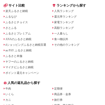
サイト比較
ランキングから探す
楽天ふるさと納税
人気ランキング
ふるなび
還元率ランキング
ふるさとチョイス
家電ランキング
さとふる
高額ランキング
ふるさとプレミアム
一人暮らし
ANAのふるさと納税
食べ物以外
dショッピングふるさと納税百選
その他のランキング
au PAY ふるさと納税
ふるさと本舗
ヤフーのふるさと納税
マイナビふるさと納税
ポイント還元キャンペーン
人気の返礼品から探す
牛肉
定期便
いくら
商品券・金券
カニ
旅行券