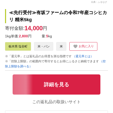
出典：ふるなび
≪先行受付≫有坂ファームの令和7年産コシヒカ
リ 精米5kg
14,000
寄付金額:
円
1kg単価:
2,800
円
量:
5
kg
お気に入り
栃木県 塩谷町
米・パン
米
※「還元率」とは返礼品のお得度を測る指標です
（還元率とは）
※「控除上限額」の範囲内で寄付するとお得にふるさと納税できます
（控
除上限額を調べる）
詳細を見る
この返礼品の取扱いサイト