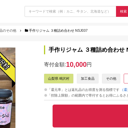
検索
品のその他
手作りジャム ３種詰め合わせ NSJ037
手作りジャム ３種詰め合わせ NS
10,000
寄付金額:
円
山梨県 鳴沢村
加工食品
その他
※「還元率」とは返礼品のお得度を測る指標です
（還
※「控除上限額」の範囲内で寄付するとお得にふるさ