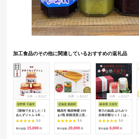
加工食品のその他に関連しているおすすめの返礼品
出典：ふるなび
出典：ふるなび
出典：ふるなび
長野県 千曲市
北海道 鶴居村
岐阜県 大垣市
【新物できました！】
鶴居村 鶴居蜂蜜 200
努力の結晶 はちみつ
あんずジャム 3本 あ
ｇ2瓶 釧路湿原上流地
合格祈願セット｜はち
んずの里の「手づくり
域の美しい村で取れた
みつ
5.0
5.0
5.0
杏じゃむ」|ジャム
蜂蜜（はちみつ ハチ
15,000
20,000
6,000
ミツ プレゼント国産
寄付金額:
円
寄付金額:
円
寄付金額:
円
無加工 無添加 加熱無
し 納税 ふるなび ）