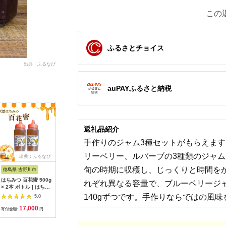
この
ふるさとチョイス
出典：ふるなび
auPAYふるさと納税
返礼品紹介
手作りのジャム3種セットがもらえま
リーベリー、ルバーブの3種類のジャ
出典：ふるなび
出典：ふるなび
出典：ふるなび
出
旬の時期に収穫し、じっくりと時間を
徳島県 吉野川市
和歌山県 日高町
熊本県 玉東町
和歌山県 
はちみつ 百花蜜 500g
ナッツの蜂蜜漬【峠の
玉東町の自然に育まれ
【無添加
れぞれ異なる容量で、ブルーベリージャ
× 2本 ボトル | はちみ
恵】 熊野古道 峠の
たイチゴをジャムに！
季節のフ
つ
蜂蜜×ナッツ(日高町)
【ハニーローザ】【イ
セット(ゆ
140gずつです。手作りならではの風
5.0
5.0
5.0
【1221106】
チゴ(ゆうべに)】コン
節のおす
17,000
9,000
10,500
7
フィチュールセット
ム) 2個
寄付金額:
円
寄付金額:
円
寄付金額:
円
寄付金額:
《60日以内に出荷予
【14897
定(土日祝除く)》熊本