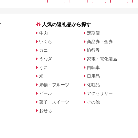
す
人気の返礼品から探す
牛肉
定期便
いくら
商品券・金券
カニ
旅行券
うなぎ
家電・電化製品
うに
自転車
米
日用品
果物・フルーツ
化粧品
ビール
アクセサリー
菓子・スイーツ
その他
おせち