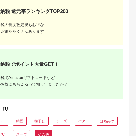
純粋 純国産
納税 還元率ランキングTOP300
納税の制度改定後もお得な
まだまだたくさんあります！
るさと納
納税でポイント大量GET！
税でAmazonギフトコードなど
がお得にもらえるって知ってましたか？
ゴリ
ルト
納豆
梅干し
チーズ
バター
はちみつ
ピザ
スープ
その他