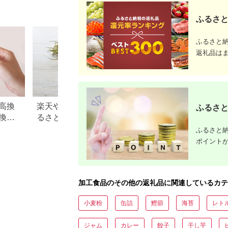
県玉名郡玉東町 ぷら
っとぎょくとう
ふるさと
ふるさと
返礼品は
高換
楽天やふるなびで人気！ふ
青森県 板柳町のふ
ふるさと
換金
るさと納税「3,000円」の返
税のご紹介
礼品まとめ
ふるさと納
ポイント
加工食品のその他の返礼品に関連しているカテ
小麦粉
缶詰
鰹節
海苔
レト
ジャム
カレー
餃子
干し芋