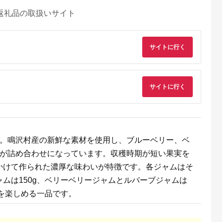
返礼品の取扱いサイト
サイトに行く
サイトに行く
す。鳴沢村産の新鮮な素材を使用し、ブルーベリー、ベ
ムが詰め合わせになっています。収穫時期が短い果実を
典：ふるなび
出典：ふるなび
出典：マイナビふるさ
出典：ふるな
と納税
かけて作られた濃厚な味わいが特徴です。各ジャムはそ
日高町
北海道 旭川市
福岡県 朝倉市
鹿児島県 霧島市
】和歌山産
【スティックはちみ
はちみつ セット 2種
K-126-B ＜数量限定
ムは150g、ベリーベリージャムとルバーブジャムは
ルーツジャム
つ】アカシア
レンゲブレンド
＞霧島産百花蜜(500g
らみかん+季
2.5g×100本入 | はち
500g×2個 野山のハチ
＜無添加 非加熱 着色
味を楽しめる一品です。
5.0
5.0
5.0
5.0
すめジャ
みつ_00512
ミツ 500g×1個 詰め
料・保存料不使用＞
,000
12,000
22,000
12,000
入
合わせ 食べ比べ 蜂蜜
純粋ハチミツ 100%
円
寄付金額:
円
寄付金額:
円
寄付金額:
円
42】
ハチミツ
然【冨吉養蜂】霧島
はちみつ 蜂蜜 ハニー