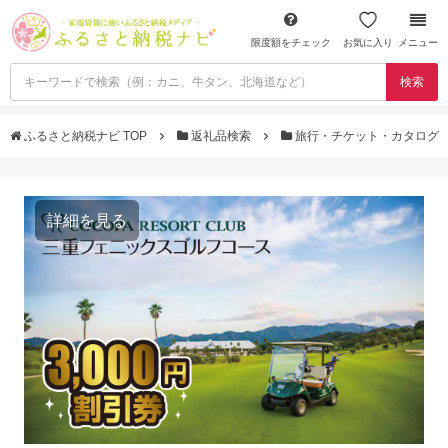
限度額をチェック
お気に入り
メニュー
検索
ふるさと納税ナビ TOP
返礼品検索
旅行・チケット・カタログ
詳細を見る