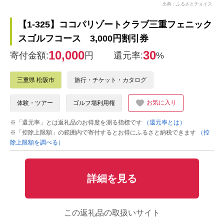
出典：ふるさとチョイス
【1-325】ココパリゾートクラブ三重フェニック
スゴルフコース 3,000円割引券
10,000
30
寄付金額:
円
還元率:
%
三重県 松阪市
旅行・チケット・カタログ
お気に入り
体験・ツアー
ゴルフ場利用権
※「還元率」とは返礼品のお得度を測る指標です
（還元率とは）
※「控除上限額」の範囲内で寄付するとお得にふるさと納税できます
（控
除上限額を調べる）
詳細を見る
この返礼品の取扱いサイト