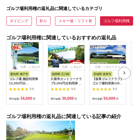
ゴルフ場利用権の返礼品に関連しているカテゴリ
ダイビング
釣り
スキー場・リフト券
ゴルフ場利用権
ゴルフ場利用権に関連しているおすすめの返礼品
出典：ふるなび
出典：ふるなび
出典：ふるさとチョイ
出
ス
愛知県 瀬戸市
福岡県 広川町
茨城県 坂東市
福
ゴルフ場 施設利用券
久留米カントリークラ
【坂東ゴルフクラブ】
【ふ
12,000円分
ブ9,000円分利用券 /
ゴルフ場利用券15000
フチ
[BBEC002]ゴルフ倶
ゴルフ[AFAD007]
円分（寄付金額の3割
小郡
5.0
5.0
5.0
楽部大樹 瀬戸店
相当額分） ／ ゴルフ
ギフ
プレー 都心から1時間
ゴル
34,000
30,000
54,000
寄付金額:
円
寄付金額:
円
寄付金額:
円
寄付
利用券 ゴルフ場 チケ
券 
ット 茨城 ゴルフ 予約
ラウ
体験 アクセス抜群 好
郡市
立地 ゴルフラウンド
ゴルフ場利用権の返礼品に関連している記事の紹介
アウトドア スポーツ
レジャー 茨城県
No.156