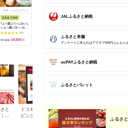
出典：ふるさとチョイ
出典：ふるさとチョイ
出典：ふるさとチョイ
出典：JA
ス
ス
ス
JALふるさと納税
北海道 音更町
沖縄県 大宜味村
三重県 大紀町
鹿児島県 
｢よつ葉｣パンにおいし
沖縄シナモン『カラ
（冷蔵） 松田商店 箱
種子島バタ
いよつ葉バター 16個
キ』たっぷりの手づく
バター たっぷり ここ
×6箱 セ
セット【B130】
り無添加カラキソイミ
のつ ／ 松田商店 ふる
NFN248【3
5.0
5.0
5.0
ルクキャラメル
さと納税 バター 三重
酪農 牧場 
ふるさと本舗
19,000
13,000
20,000
1
県 大紀町
乳 種子島
寄付金額:
円
寄付金額:
円
寄付金額:
円
寄付金額:
アンケートに答えればアマギフ500円ぶんもら
使い 生乳
か ランキ
菓子 素材
auPAYふるさと納税
ふるさとパレット
るさと
ドコモが手掛ける「dショッ
青森県鰺ヶ沢町の
グ｜高
ピングふるさと納税百選」
納税のご紹介
ふるさと
ル別
とは？評判や人気返礼品な