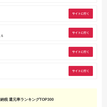
Lふるさと納税
出典：ふるさとチョイ
出典：ふるラボ
出典：ふるさとチョ
ス
サイトに行く
西之表市
宮崎県 都城市
北海道 北斗市
北海道 北斗市
ー 200ｇ
高千穂バター4個セッ
トラピストバター10
トラピストバター
ット
ト≪みやこんじょ快速
個セット HOKM011
600g（200g×3個）
50pt】 //
便≫_11-2302-R_(都
「ザ！鉄腕！
5.0
5.0
5.0
5.0
乳牛 3.6牛
城市) 高千穂バター 有
DASH！！」で紹介
サイトに行く
4,000
11,000
61,000
20,000
バター 普段
塩タイプ 南日本酪農
三菱重工浦和レッズ
円
寄付金額:
円
寄付金額:
円
寄付金額:
円
える
 牛乳 風味豊
14日以内にお届け
ディースの選手も絶
ング 人気 お
賛！【 有塩バター バ
ター トラピスト トラ
ピストバター トラピ
スト修道院 トラピス
サイトに行く
ト発酵バター ギフト
贈答 プレゼント 便利
朝食 パン お手軽 小
け お土産 セット 普
使い 有塩 ふるさと納
税 人気 おすすめ ラ
サイトに行く
キング 北海道 北斗市
送料無料 】
HOKM004
ふるさと
納税 還元率ランキングTOP300