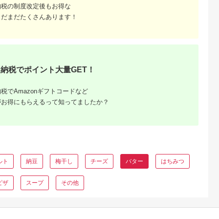
納税の制度改定後もお得な
まだまだたくさんあります！
納税でポイント大量GET！
税でAmazonギフトコードなど
がお得にもらえるって知ってましたか？
ルト
納豆
梅干し
チーズ
バター
はちみつ
ピザ
スープ
その他