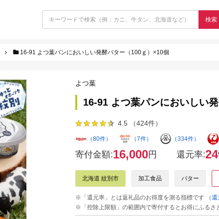
検索
16-91 よつ葉パンにおいしい発酵バター（100ｇ）×10個
よつ葉
16-91 よつ葉パンにおいしい発
4.5 （424件）
（80件）
（7件）
（334件）
16,000
24
寄付金額:
円
還元率:
北海道 紋別市
加工食品
バター
※「還元率」とは返礼品のお得度を測る指標です
（還
※「控除上限額」の範囲内で寄付するとお得にふるさ