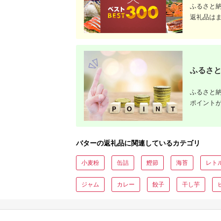
どを紹介
ふるさと
返礼品は
ふるさと
ふるさと納
ポイント
バターの返礼品に関連しているカテゴリ
小麦粉
缶詰
鰹節
海苔
レト
ジャム
カレー
餃子
干し芋