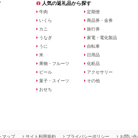
す
人気の返礼品から探す
牛肉
定期便
いくら
商品券・金券
カニ
旅行券
うなぎ
家電・電化製品
うに
自転車
米
日用品
果物・フルーツ
化粧品
ビール
アクセサリー
菓子・スイーツ
その他
おせち
トマップ
サイト利用規約
プライバシーポリシー
お問い合