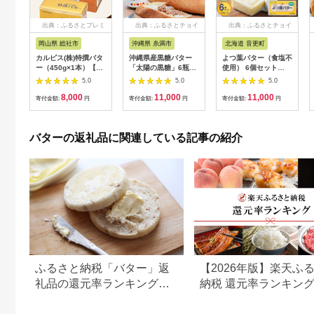
出典：ふるさとプレミ
出典：ふるさとチョイ
出典：ふるさとチョイ
アム
ス
ス
岡山県 総社市
沖縄県 糸満市
北海道 音更町
カルピス(株)特撰バタ
沖縄県産黒糖バター
よつ葉バター（食塩不
ー（450g×1本）【食
「太陽の黒糖」6瓶入
使用） 6個セット
塩不使用】008-007
り
【A97】 食塩不使用
5.0
5.0
5.0
バター 北海道
8,000
11,000
11,000
寄付金額:
円
寄付金額:
円
寄付金額:
円
バターの返礼品に関連している記事の紹介
ふるさと納税「バター」返
【2026年版】楽天ふ
礼品の還元率ランキング！
納税 還元率ランキン
人気ブランドのバター返礼
還元率返礼品をジャン