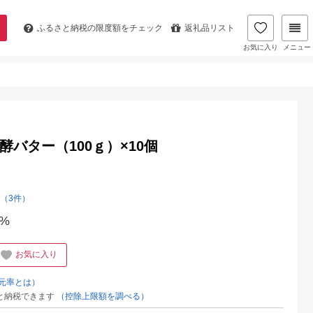
ふるさと納税の
限度額をチェック
返礼品リスト
お気に入り
メニュー
酵バター（100ｇ）×10個
（3件）
%
お気に入り
元率とは）
と納税できます
（控除上限額を調べる）