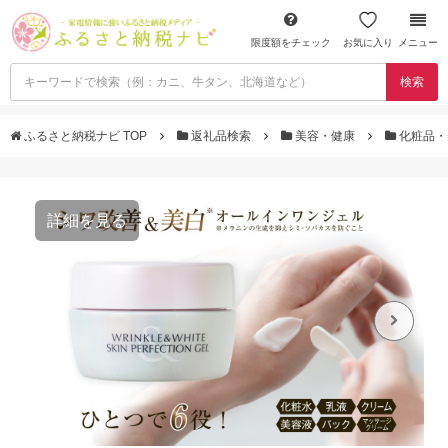
限度額をチェック
お気に入り
メニュー
検索
ふるさと納税ナビ TOP
返礼品検索
美容・健康
化粧品・
詳細を見る