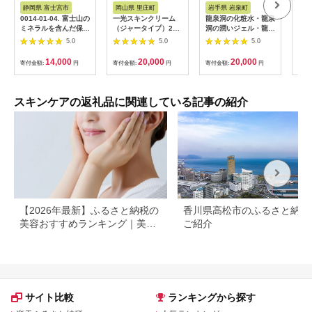
ス
ス
ス
静岡県 富士宮市
岡山県 里庄町
岩手県 岩泉町
茨
0014-01-04. 富士山の
一光スキンクリーム
龍泉洞の化粧水・龍泉
【ふ
ミネラルを含んだ保湿
（ジャータイプ）2個
洞の潤いジェル・龍泉
BUL
用全身乳液「ナリアミ
セット
洞の水クレンジングセ
マス
5.0
5.0
5.0
ルク」
ット(各1本)
ター
【1419800】
ロー
14,000
20,000
20,000
寄付金額:
円
寄付金額:
円
寄付金額:
円
寄付
ター
ンケ
バラ
納税
スキンケアの返礼品に関連している記事の紹介
【2026年最新】ふるさと納税の
香川県高松市のふるさと納税
美容おすすめランキング｜美容
ご紹介
家電・コスメ・スキンケアを比
較
サイト比較
ランキングから探す