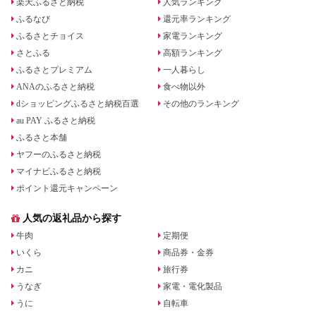
楽天ふるさと納税
人気ランキング
ふるなび
還元率ランキング
ふるさとチョイス
家電ランキング
さとふる
高額ランキング
ふるさとプレミアム
一人暮らし
ANAのふるさと納税
食べ物以外
dショッピングふるさと納税百選
その他のランキング
au PAY ふるさと納税
ふるさと本舗
ヤフーのふるさと納税
マイナビふるさと納税
ポイント還元キャンペーン
人気の返礼品から探す
牛肉
定期便
いくら
商品券・金券
カニ
旅行券
うなぎ
家電・電化製品
うに
自転車