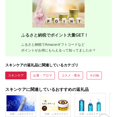
ふるさと納税でポイント大量GET！
ふるさと納税でAmazonギフトコードなど
ポイントがお得にもらえるって知ってましたか？
スキンケアの返礼品に関連しているカテゴリ
スキンケア
お香・アロマ
コスメ・香水
その他
スキンケアに関連しているおすすめの返礼品
出典：ふるさとチョイ
出典：ふるさとチョイ
出典：ふるさとチョイ
出