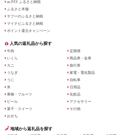
au PAY ふるさと納税
ふるさと本舗
ヤフーのふるさと納税
マイナビふるさと納税
ポイント還元キャンペーン
人気の返礼品から探す
牛肉
定期便
いくら
商品券・金券
カニ
旅行券
うなぎ
家電・電化製品
うに
自転車
米
日用品
果物・フルーツ
化粧品
ビール
アクセサリー
菓子・スイーツ
その他
おせち
地域から返礼品を探す