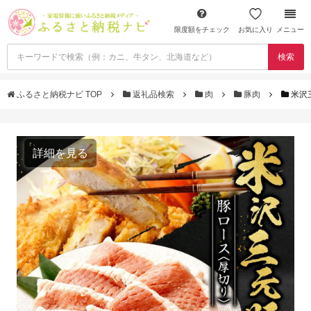
限度額をチェック
お気に入り
メニュー
検索
ふるさと納税ナビ TOP
返礼品検索
肉
豚肉
米沢
詳細を見る