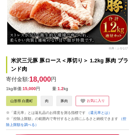
出典：ふるなび
米沢三元豚 豚ロース＜厚切り＞ 1.2kg 豚肉 ブラ
ンド肉
18,000
寄付金額:
円
1kg単価:
15,000
円
量:
1.2
kg
お気に入り
山形県 白鷹町
肉
豚肉
※「還元率」とは返礼品のお得度を測る指標です
（還元率とは）
※「控除上限額」の範囲内で寄付するとお得にふるさと納税できます
（控
除上限額を調べる）