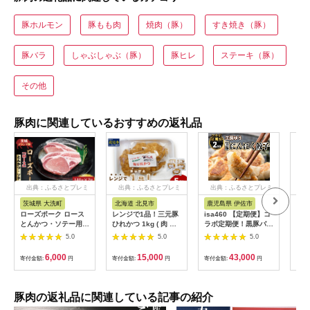
豚ホルモン
豚もも肉
焼肉（豚）
すき焼き（豚）
豚バラ
しゃぶしゃぶ（豚）
豚ヒレ
ステーキ（豚）
その他
豚肉に関連しているおすすめの返礼品
出典：ふるさとプレミ
出典：ふるさとプレミ
出典：ふるさとプレミ
出
アム
アム
アム
茨城県 大洗町
北海道 北見市
鹿児島県 伊佐市
茨
ローズポーク ロース
レンジで1品！三元豚
isa460 【定期便】コ
【ふ
とんかつ・ソテー用
ひれかつ 1kg ( 肉 豚
ラボ定期便！黒豚バラ
県銘
約280g (140g×2枚) (
肉 ヒレ 揚げ物 総菜
エティー定期便 (全3
き」
5.0
5.0
5.0
茨城県共通返礼品・茨
冷凍 簡単調理 )【136-
回) 定期便 コラボ定期
かつ
城県産 ) ブランド豚
0072】
便 黒豚 豚 ぶた ロー
( 1
6,000
15,000
43,000
寄付金額:
円
寄付金額:
円
寄付金額:
円
寄付
茨城 国産 豚肉 冷凍
ス バラ スライス 生餃
ク 
とんかつ ソテー
子 冷凍食品 おつまみ
品)
惣菜 簡単調理 【サン
三元
キョーミート株式会
豚肉の返礼品に関連している記事の紹介
社・工房ゆう】