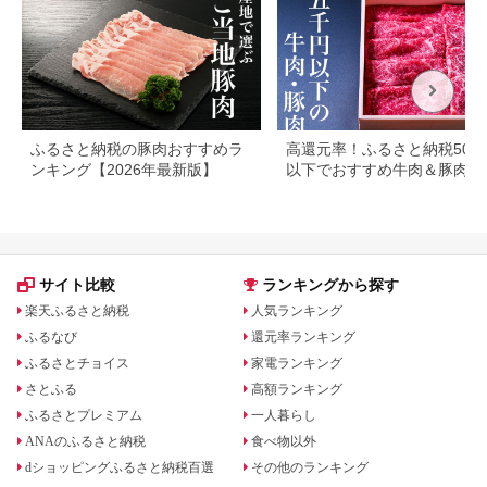
ふるさと納税の豚肉おすすめラ
高還元率！ふるさと納税500
ンキング【2026年最新版】
以下でおすすめ牛肉＆豚肉ラ
キング！
サイト比較
ランキングから探す
楽天ふるさと納税
人気ランキング
ふるなび
還元率ランキング
ふるさとチョイス
家電ランキング
さとふる
高額ランキング
ふるさとプレミアム
一人暮らし
ANAのふるさと納税
食べ物以外
dショッピングふるさと納税百選
その他のランキング