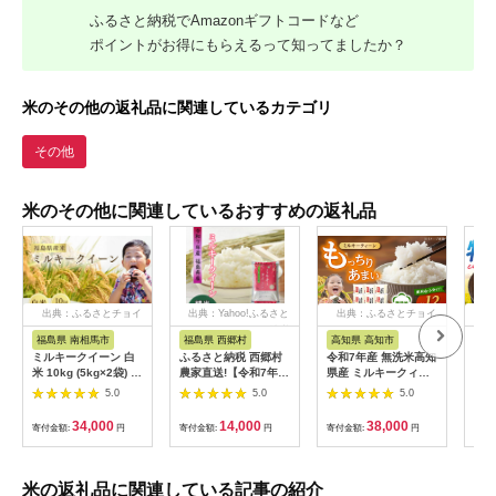
ふるさと納税でAmazonギフトコードなど
ポイントがお得にもらえるって知ってましたか？
米のその他の返礼品に関連しているカテゴリ
その他
米のその他に関連しているおすすめの返礼品
出典：ふるさとチョイ
出典：Yahoo!ふるさと
出典：ふるさとチョイ
出
ス
納税
ス
福島県 南相馬市
福島県 西郷村
高知県 高知市
滋
ミルキークイーン 白
ふるさと納税 西郷村
令和7年産 無洗米高知
低農
米 10kg (5kg×2袋) 令
農家直送!【令和7年
県産 ミルキークィー
クイ
和7年産 | ミルキーク
産】ミルキークイーン
ン 約2kg×6袋【高知
滋賀
5.0
5.0
5.0
イーン 米5kg 福島 福
精米5kg 一等米!
食糧株式会社】
社も
島県産 福島産 福島産
[ATBL001]
[AQ
34,000
14,000
38,000
寄付金額:
円
寄付金額:
円
寄付金額:
円
寄付
ミルキークイーン 福
島県産ミルキークイー
ン 精米 お米 米 コメ
令和7年産米 武田ファ
米の返礼品に関連している記事の紹介