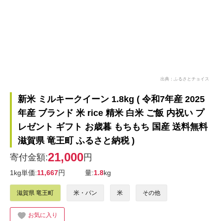
出典：ふるさとチョイス
新米 ミルキークイーン 1.8kg ( 令和7年産 2025
年産 ブランド 米 rice 精米 白米 ご飯 内祝い プ
レゼント ギフト お歳暮 もちもち 国産 送料無料
滋賀県 竜王町 ふるさと納税 )
21,000
寄付金額:
円
1kg単価:
11,667
円
量:
1.8
kg
滋賀県 竜王町
米・パン
米
その他
お気に入り