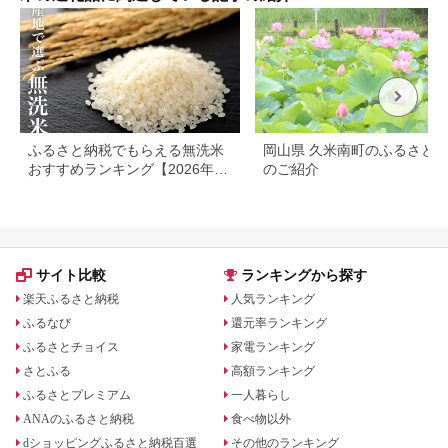
ーム サムランド 南相
馬 cu002-ab
ふるさと納税でもらえる無洗米
岡山県 久米南町のふるさと
おすすめランキング【2026年最
のご紹介
新版】還元率・容量別で徹底比
較
サイト比較
ランキングから探す
楽天ふるさと納税
人気ランキング
ふるなび
還元率ランキング
ふるさとチョイス
家電ランキング
さとふる
高額ランキング
ふるさとプレミアム
一人暮らし
ANAのふるさと納税
食べ物以外
dショッピングふるさと納税百選
その他のランキング