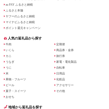
au PAY ふるさと納税
ふるさと本舗
ヤフーのふるさと納税
マイナビふるさと納税
ポイント還元キャンペーン
人気の返礼品から探す
牛肉
定期便
いくら
商品券・金券
カニ
旅行券
うなぎ
家電・電化製品
うに
自転車
米
日用品
果物・フルーツ
化粧品
ビール
アクセサリー
菓子・スイーツ
その他
おせち
地域から返礼品を探す