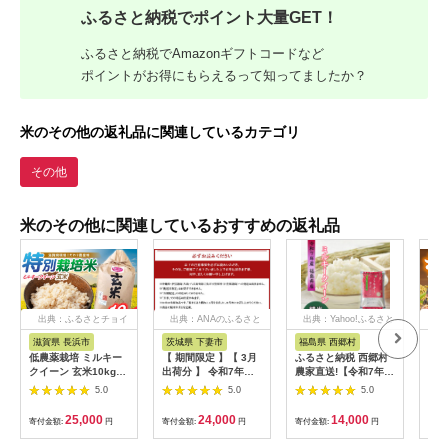
ふるさと納税でポイント大量GET！
ふるさと納税でAmazonギフトコードなど
ポイントがお得にもらえるって知ってましたか？
米のその他の返礼品に関連しているカテゴリ
その他
米のその他に関連しているおすすめの返礼品
出典：ふるさとチョイ
出典：ANAのふるさと
出典：Yahoo!ふるさと
出
ス
納税
納税
滋賀県 長浜市
茨城県 下妻市
福島県 西郷村
高
低農薬栽培 ミルキー
【 期間限定 】【 3月
ふるさと納税 西郷村
令和
クイーン 玄米10kg
出荷分 】 令和7年産
農家直送!【令和7年
県産
滋賀県長浜市/有限会
茨城県産 ミルキーク
産】ミルキークイーン
ン 
5.0
5.0
5.0
社もりかわ農場
イーン 12kg ( 5kg ×
精米5kg 一等米!
食糧
[AQBL025]
2袋 + 2kg × 1袋 ) 【
[AT
25,000
24,000
14,000
寄付金額:
円
寄付金額:
円
寄付金額:
円
寄付
米 お米 白米 茨城県産
ごはん こめ 国産 ミル