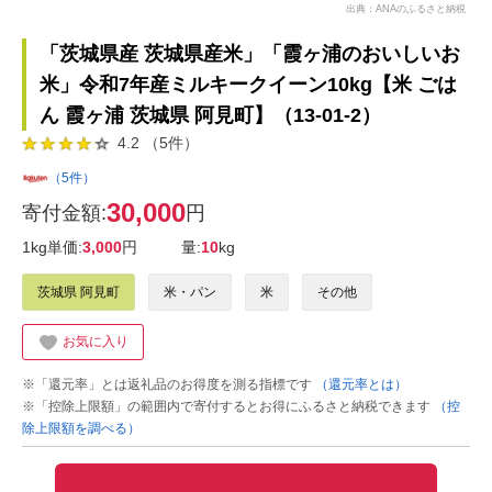
出典：ANAのふるさと納税
「茨城県産 茨城県産米」「霞ヶ浦のおいしいお
米」令和7年産ミルキークイーン10kg【米 ごは
ん 霞ヶ浦 茨城県 阿見町】（13-01-2）
4.2 （5件）
（5件）
30,000
寄付金額:
円
1kg単価:
3,000
円
量:
10
kg
茨城県 阿見町
米・パン
米
その他
お気に入り
※「還元率」とは返礼品のお得度を測る指標です
（還元率とは）
※「控除上限額」の範囲内で寄付するとお得にふるさと納税できます
（控
除上限額を調べる）