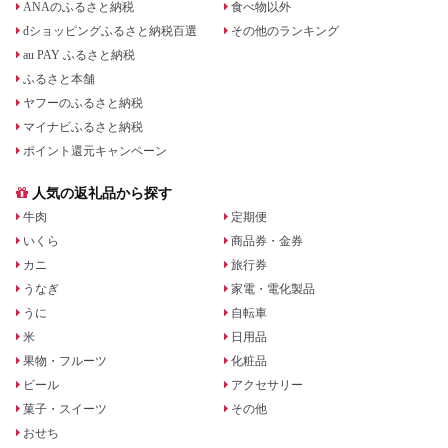
ANAのふるさと納税
食べ物以外
dショッピングふるさと納税百選
その他のランキング
au PAY ふるさと納税
ふるさと本舗
ヤフーのふるさと納税
マイナビふるさと納税
ポイント還元キャンペーン
人気の返礼品から探す
牛肉
定期便
いくら
商品券・金券
カニ
旅行券
うなぎ
家電・電化製品
うに
自転車
米
日用品
果物・フルーツ
化粧品
ビール
アクセサリー
菓子・スイーツ
その他
おせち