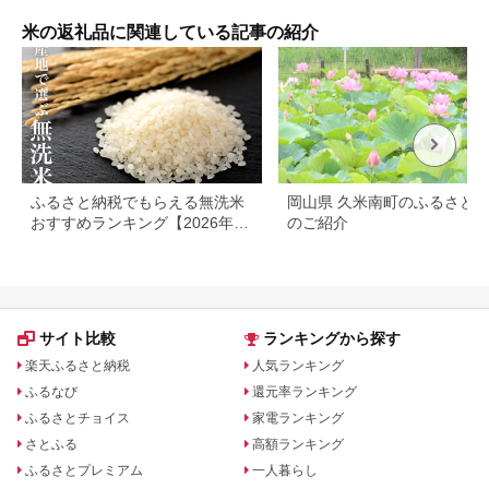
キークイーン ふっく
ら もっちり 12kg
米の返礼品に関連している記事の紹介
10kg 2kg 】
ふるさと納税でもらえる無洗米
岡山県 久米南町のふるさと
おすすめランキング【2026年最
のご紹介
新版】還元率・容量別で徹底比
較
サイト比較
ランキングから探す
楽天ふるさと納税
人気ランキング
ふるなび
還元率ランキング
ふるさとチョイス
家電ランキング
さとふる
高額ランキング
ふるさとプレミアム
一人暮らし