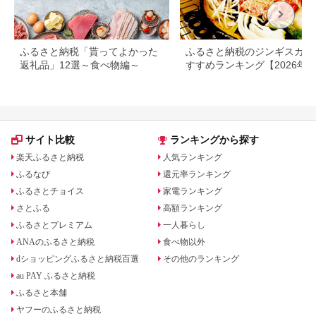
ふるさと納税「貰ってよかった
ふるさと納税のジンギスカン
返礼品」12選～食べ物編～
すすめランキング【2026年
版】人気・内容量で徹底比較
サイト比較
ランキングから探す
楽天ふるさと納税
人気ランキング
ふるなび
還元率ランキング
ふるさとチョイス
家電ランキング
さとふる
高額ランキング
ふるさとプレミアム
一人暮らし
ANAのふるさと納税
食べ物以外
dショッピングふるさと納税百選
その他のランキング
au PAY ふるさと納税
ふるさと本舗
ヤフーのふるさと納税