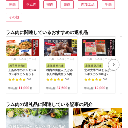
豚肉
ラム肉
鴨肉
鶏肉
肉加工品
牛肉
その他
ラム肉に関連しているおすすめの返礼品
出典：ふるさとチョイ
出典：ふるさとチョイ
出典：ふるさとチョイ
出
ス
ス
ス
岩手県 岩泉町
北海道 稚内市
北海道 旭川市
北
上あめやのホルモン&
稚内の肉職人 たかみ
北の大手門やわらかジ
富良
ジンギスカンセット
さんの熟成生ラム肉ロ
ンギスカン200ｇ×５
つじ
【1431084】
ース厚切り(500g×2)_
パック・ 北の大手門
30
5.0
5.0
5.0
ラム肉 生 個包装 人気
塩ホルモン180ｇ×２
【1
小分け 羊肉 パック 真
パックセット
11,000
37,500
12,000
寄付金額:
円
寄付金額:
円
寄付金額:
円
寄付
空 冷凍 ヘルシー 子羊
肉 厚切り 新鮮
ラム肉の返礼品に関連している記事の紹介