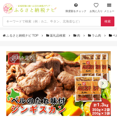
限度額をチェック
お気に入り
メニュー
検索
ふるさと納税ナビ TOP
返礼品検索
肉
ラム肉
ベ
詳細を見る