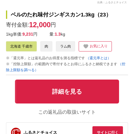
出典：ふるさとチョイス
ベルのたれ味付ジンギスカン1.3kg（23）
12,000
寄付金額:
円
1kg単価:
9,231
円
量:
1.3
kg
お気に入り
北海道 千歳市
肉
ラム肉
※「還元率」とは返礼品のお得度を測る指標です
（還元率とは）
※「控除上限額」の範囲内で寄付するとお得にふるさと納税できます
（控
除上限額を調べる）
詳細を見る
この返礼品の取扱いサイト
ふるさとチョイス
サイトに行く