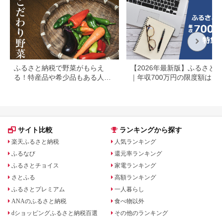
008
ふるさと納税で野菜がもらえ
【2026年最新版】ふるさと
る！特産品や希少品もある人気
｜年収700万円の限度額はい
の自治体まとめ
ら？共働き・住宅ローン別に
底解説
サイト比較
ランキングから探す
楽天ふるさと納税
人気ランキング
ふるなび
還元率ランキング
ふるさとチョイス
家電ランキング
さとふる
高額ランキング
ふるさとプレミアム
一人暮らし
ANAのふるさと納税
食べ物以外
dショッピングふるさと納税百選
その他のランキング