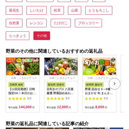
落花生
しいたけ
松茸
山菜
とうもろこし
自然薯
レンコン
たけのこ
ブロッコリー
らっきょう
その他
野菜のその他に関連しているおすすめの返礼品
出典：ふるさとチョイ
出典：ふるさとチョイ
出典：ふるさとチョイ
出
ス
ス
ス
宮崎県 綾町
愛知県 碧南市
静岡県 藤枝市
静
【12回定期便】日時
目利きのプロ 八百屋
野菜 詰合せ 6～8種
【ふ
指定OK！本日のお野
厳選 野菜詰め合わせ
おまかせ 旬 まんさい
獲れ
菜セット 〈中サイズ/
セット（8～10種類お
かん ボックス 果物 静
かん
5.0
5.0
5.0
約11～13種〉 2～3人
届け） H151-010
岡県 藤枝市
詰
用 新鮮 産地直送 野菜
野菜
144,000
12,000
8,000
寄付金額:
円
寄付金額:
円
寄付金額:
円
寄付
詰め合わせ 有機栽培
旬 
野菜 果物 野菜セット
菜詰
野菜定期便 送料無料
産地
【オーガニックのまち
野菜の返礼品に関連している記事の紹介
宮崎県綾町】_A0053-