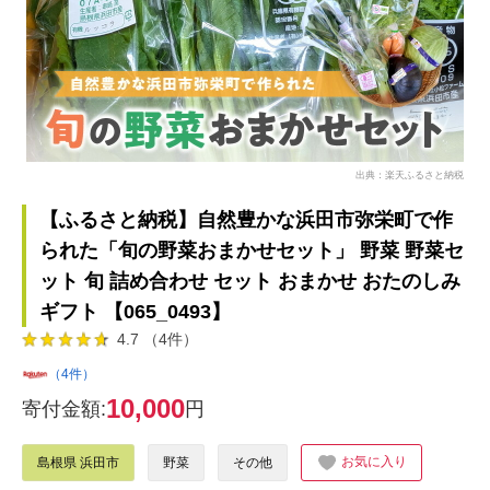
出典：楽天ふるさと納税
【ふるさと納税】自然豊かな浜田市弥栄町で作
られた「旬の野菜おまかせセット」 野菜 野菜セ
ット 旬 詰め合わせ セット おまかせ おたのしみ
ギフト 【065_0493】
4.7 （4件）
（4件）
10,000
寄付金額:
円
お気に入り
島根県 浜田市
野菜
その他