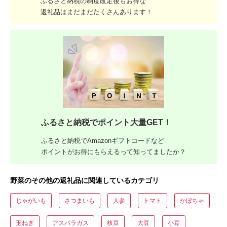
ふるさと納税の制度改定後もお得な
返礼品はまだまだたくさんあります！
ふるさと納税でポイント大量GET！
ふるさと納税でAmazonギフトコードなど
ポイントがお得にもらえるって知ってましたか？
野菜のその他の返礼品に関連しているカテゴリ
じゃがいも
さつまいも
人参
トマト
かぼちゃ
玉ねぎ
アスパラガス
枝豆
大豆
小豆