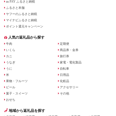
au PAY ふるさと納税
ふるさと本舗
ヤフーのふるさと納税
マイナビふるさと納税
ポイント還元キャンペーン
人気の返礼品から探す
牛肉
定期便
いくら
商品券・金券
カニ
旅行券
うなぎ
家電・電化製品
うに
自転車
米
日用品
果物・フルーツ
化粧品
ビール
アクセサリー
菓子・スイーツ
その他
おせち
地域から返礼品を探す