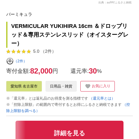
出典：auPAYふるさと納税
バーミキュラ
VERMICULAR YUKIHIRA 16cm ＆ドロップリ
ッド＆専用ステンレスリッド（オイスターグレ
ー）
5.0 （2件）
（2件）
82,000
30
寄付金額:
円
還元率:
%
お気に入り
愛知県 名古屋市
日用品・雑貨
※「還元率」とは返礼品のお得度を測る指標です
（還元率とは）
※「控除上限額」の範囲内で寄付するとお得にふるさと納税できます
（控
除上限額を調べる）
詳細を見る