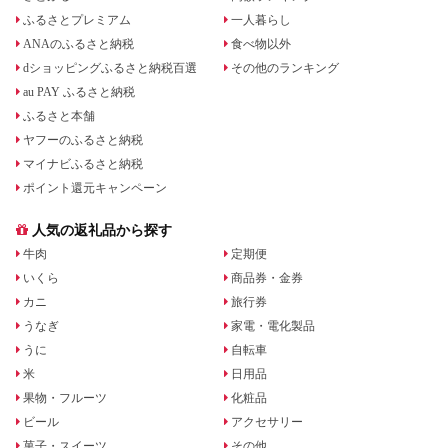
ふるさとプレミアム
一人暮らし
ANAのふるさと納税
食べ物以外
dショッピングふるさと納税百選
その他のランキング
au PAY ふるさと納税
ふるさと本舗
ヤフーのふるさと納税
マイナビふるさと納税
ポイント還元キャンペーン
人気の返礼品から探す
牛肉
定期便
いくら
商品券・金券
カニ
旅行券
うなぎ
家電・電化製品
うに
自転車
米
日用品
果物・フルーツ
化粧品
ビール
アクセサリー
菓子・スイーツ
その他