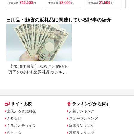
ットレギュラー シン
【1835-2】
(ダブル) 48個 福祉施
740,000
58,000
21,500
寄付金額:
円
寄付金額:
円
寄付金額:
円
寄付
グル 通気性 ロングセ
設支援 日用品 常備品
ラー 放湿性 ※沖縄
備蓄品 box ちり紙 テ
県・離島への配送不可
ィシュー ボックステ
ィッシュ パルプ
日用品・雑貨の返礼品に関連している記事の紹介
100％ 無香料 1箱
400枚 東北産 製造元
北上市 トイレットペ
ーパー ダブル シング
ル 岩手県 北上市
E0292R0806-13
【2026年最新】ふるさと納税10
万円のおすすめ返礼品ランキン
グ｜食品・家電・日用品を厳選
サイト比較
ランキングから探す
楽天ふるさと納税
人気ランキング
ふるなび
還元率ランキング
ふるさとチョイス
家電ランキング
さとふる
高額ランキング