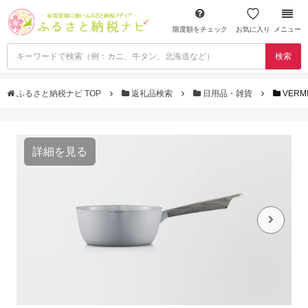
限度額をチェック
お気に入り
メニュー
検索
ふるさと納税ナビ TOP
返礼品検索
日用品・雑貨
VER
詳細を見る