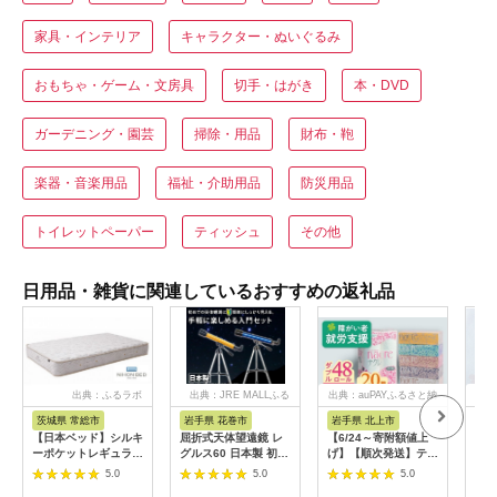
家具・インテリア
キャラクター・ぬいぐるみ
おもちゃ・ゲーム・文房具
切手・はがき
本・DVD
ガーデニング・園芸
掃除・用品
財布・鞄
楽器・音楽用品
福祉・介助用品
防災用品
トイレットペーパー
ティッシュ
その他
日用品・雑貨に関連しているおすすめの返礼品
出典：ふるラボ
出典：JRE MALLふる
出典：auPAYふるさと納
出
さと納税
税
茨城県 常総市
岩手県 花巻市
岩手県 北上市
岐
【日本ベッド】シルキ
屈折式天体望遠鏡 レ
【6/24～寄附額値上
イホ
ーポケットレギュラー
グルス60 日本製 初心
げ】【順次発送】ティ
菓子
11334 シングル 日本
者用 スマホ撮影 (カラ
ッシュペーパー 20箱
5.0
5.0
5.0
ベッド シルキーポケ
ー：オレンジ）
＆ トイレットロール