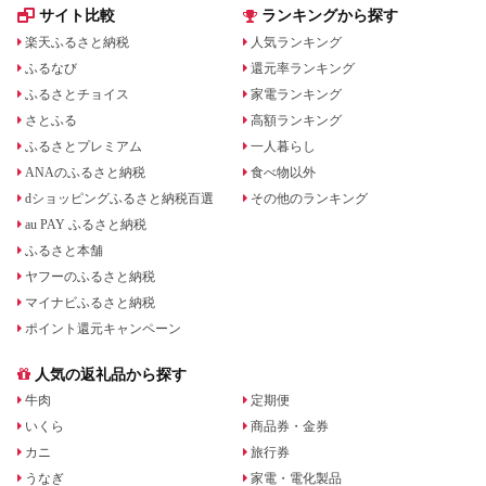
サイト比較
ランキングから探す
用コ
フェ
楽天ふるさと納税
人気ランキング
No.
ふるなび
還元率ランキング
ふるさとチョイス
家電ランキング
さとふる
高額ランキング
ふるさとプレミアム
一人暮らし
ANAのふるさと納税
食べ物以外
dショッピングふるさと納税百選
その他のランキング
au PAY ふるさと納税
ふるさと本舗
ヤフーのふるさと納税
マイナビふるさと納税
ポイント還元キャンペーン
人気の返礼品から探す
牛肉
定期便
いくら
商品券・金券
カニ
旅行券
うなぎ
家電・電化製品