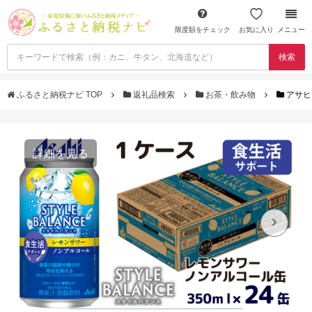
限度額をチェック
お気に入り
メニュー
検索
ふるさと納税ナビ TOP
返礼品検索
お茶・飲み物
アサヒ
詳細を見る