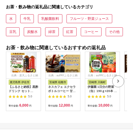
お茶・飲み物の返礼品に関連しているカテゴリ
水
牛乳
乳酸菌飲料
フルーツ・野菜ジュース
豆乳
炭酸水
緑茶
紅茶
コーヒー
その他
お茶・飲み物に関連しているおすすめの返礼品
出典：楽天ふるさと納
出典：auPAYふるさと納
出典：auPAYふるさと納
出典
税
税
税
鹿児島県 伊佐市
茨城県 稲敷市
宮崎県 川南町
茨
【ふるさと納税】黒酢
ネスカフェ エクセラ
伊藤園 1日分の野菜
あら
ドリンク セット
ボトルコーヒー 甘さ
（缶）190ｇ×20本 【
ーヒ
900ml 合計2本 アセ
ひかえめ 900ml×12
飲料類 ソフトドリン
ロ 
5.0
5.0
5.0
ロラ 黒糖黒酢 希釈 せ
本｜珈琲 アイスコー
ク 野菜ジュース 】 宮
琲 
ず そのまま飲める ス
ヒー ペットボトル ケ
崎県川南町
リマ
6,000
12,000
10,000
寄付金額:
円
寄付金額:
円
寄付金額:
円
寄付
トレートタイプ 鹿児
ース カフェ ギフト ネ
自家
島県 福山町 かめ壺 2
スレ [2047]
らき
年 熟成黒酢 鹿児島産
50
黒糖 沖縄産 アセロラ
ヒー
天然アルカリ 温泉水
ヒー
使用 伊佐市【財宝】
ヒー
ー 